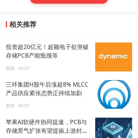
相关推荐
投资超20亿元！超颖电子欲突破
存储PCB产能瓶颈等
财闻
08-07
三环集团H股午后涨超8% MLCC
产品供应紧张态势正持续加剧
财闻
08-07
苹果AI软硬件协同提速，PCB与
存储景气扩张有望提振上游封装