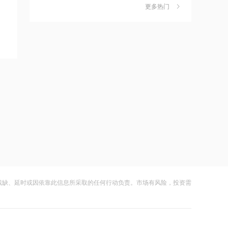
金迎时差红利，散户福音还是量化镰刀
16:14
更多热门
的狂欢？
财闻
08-08
万联证券拿下长安基金控股权
中钨高新：股票连续三日涨幅偏离值超
7
20% 不存在应披露未披露事项
15:49
财闻
08-06
摩尔线程：2026上半年营收17.36亿
元，已超2025全年
比亚迪：公司2026年半年度报告预约披
8
露时间为8月29日
15:47
财闻
08-05
特朗普新“空军一号”疑“掉链子”，首飞不
到1个月就返厂
8月电子布价格大涨！玻纤概念震荡走强
9
国际复材涨超10%
15:43
财闻
08-05
千问使用手册被撤下，国行Apple智能生
变数，百度视觉搜索已写入新系统
从模型到应用，从投入到变现——AI办
10
残缺、延时或因依靠此信息所采取的任何行动负责。市场有风险，投资需
公开启商业正循环
15:00
财闻
08-07
从技术突破到人的成长，瑞浦兰钧重新
理解“冠军”