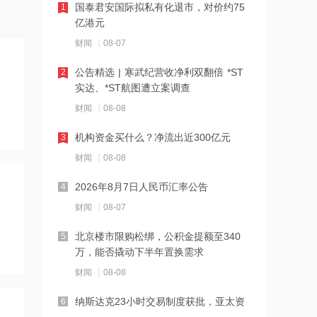
16:27
国泰君安国际拟私有化退市，对价约75
1
千亿级私募基金巨头景林资产清仓英伟
亿港元
达
财闻
08-07
16:23
公告精选 | 寒武纪营收净利双翻倍 *ST
2
中国黄金溯源金条可扫码回购 无需熔毁
实达、*ST航图遭立案调查
检测
财闻
08-08
16:23
机构资金买什么？净流出近300亿元
3
中小银行跟进“返场”5年期大额存单
财闻
08-08
2026年8月7日人民币汇率公告
4
16:22
财闻
08-07
宇树科技举行科创板IPO网上路演，发
行价150.80元/股
北京楼市限购松绑，公积金提额至340
5
万，能否撬动下半年置换需求
16:22
财闻
08-08
税务总局：对境外保险收益征税并非新
政策
纳斯达克23小时交易制度获批，亚太资
6