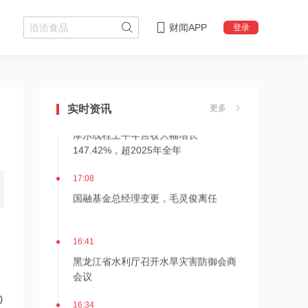
财闻APP
登录
21:21
上纬新材旗下启元机器人两家体验店落
地杭州、武汉
实时资讯
更多
18:08
摩尔线程上半年营收大幅增长
147.42%，超2025年全年
17:08
国融基金总经理变更，毛灵俊离任
16:41
黑龙江省水利厅召开水旱灾害防御会商
会议
0
16:34