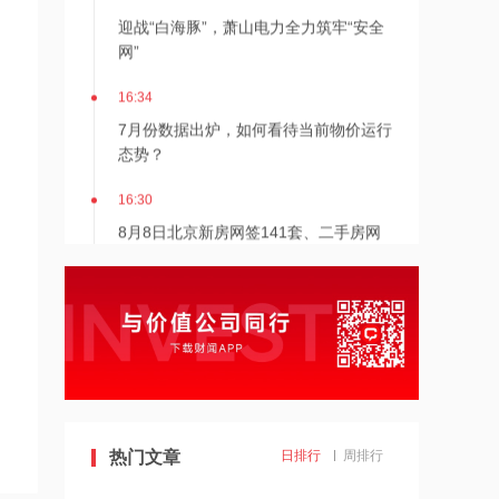
，
迎战“白海豚”，萧山电力全力筑牢“安全
网”
16:34
7月份数据出炉，如何看待当前物价运行
态势？
16:30
8月8日北京新房网签141套、二手房网
签126套
16:30
北京发布楼市新政
16:27
7月多家明星量化私募产品跌超20%
热门文章
日排行
周排行