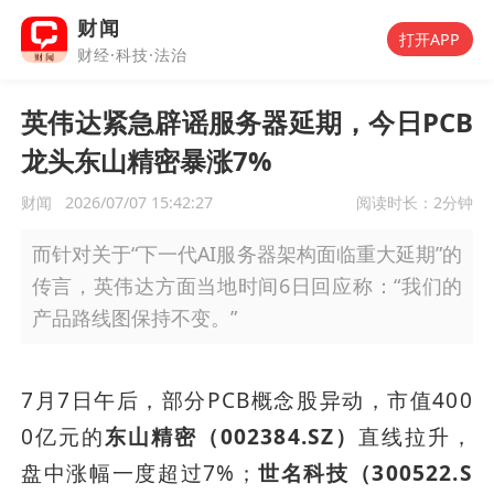
财闻
打开APP
财经·科技·法治
英伟达紧急辟谣服务器延期，今日PCB
龙头东山精密暴涨7%
财闻
2026/07/07 15:42:27
阅读时长：
2分钟
而针对关于“下一代AI服务器架构面临重大延期”的
传言，英伟达方面当地时间6日回应称：“我们的
产品路线图保持不变。”
7月7日午后，部分PCB概念股异动，市值400
0亿元的
东山精密（002384.SZ）
直线拉升，
盘中涨幅一度超过7%；
世名科技（300522.S