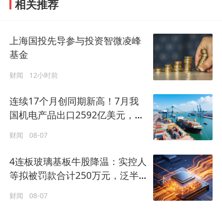
相关推荐
上海国投先导参与投资智微凌峰
基金
财闻
12小时前
连续17个月创同期新高！7月我
国机电产品出口2592亿美元，同
比增长33.9%
财闻
08-07
4连板玻璃基板牛股降温：实控人
等拟被罚款合计250万元，泛半
导体领域业务尚处早期阶段
财闻
08-07