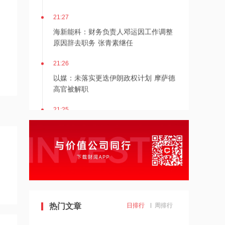
21:27
海新能科：财务负责人邓运因工作调整
原因辞去职务 张青素继任
21:26
以媒：未落实更迭伊朗政权计划 摩萨德
高官被解职
21:25
湖北能源：7月公司完成发电量37.89亿
千瓦时，同比减少12.66%
21:24
北京：非京籍家庭购房社保个税缴纳年
限下调为一年
21:23
热门文章
日排行
周排行
美国重要数据出炉，美联储年底前加息
概率仍超80%