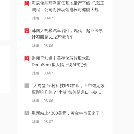
海辰储能菏泽百亿基地量产下线 总裁王
1
鹏程：公司将推动锂电长时储能大规模
21:23
交付
财闻
08-07
下周285.22亿元市值限售股解禁 陆家嘴
解禁71.1亿元居首
韩国大规模汽车召回，现代、起亚等累
2
计召回超51.2万辆汽车
21:20
财闻
08-06
中国再保险：何兴达董事任职资格获国
家金融监督管理总局核准
财闻早知道丨美存储芯片股大跌
3
DeepSeek拟大幅上调API定价
21:16
财闻
08-07
海川智能：公司自动衡器产品没有应用
于人形机器人或商业航天方向
“大肉签”宇树科技IPO在即，上市锚定效
4
应影响几何？“小散”如何借道ETF参
21:14
与？
财闻
08-06
南大光电：公司高纯磷烷产能为140吨/
年，可用于制备磷化铟
重新站上4300美元，黄金牛市回来了？
5
财闻
08-07
21:13
黑海无人机袭击致CPC石油装载量减少