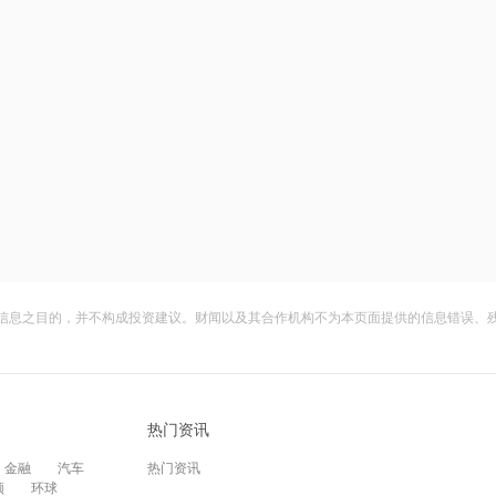
信息之目的，并不构成投资建议。财闻以及其合作机构不为本页面提供的信息错误、
热门资讯
金融
汽车
热门资讯
频
环球