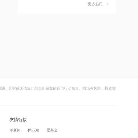
独家丨韩媒曝维信诺合肥产线良率仅三
6
五分之一
更多热门
四成？公司回应：设备还在安装中，谈
何良率
财闻
08-07
21:12
范式智能：附属公司就服务器及配件订
美国计划对含多晶硅产品征收15%的关
7
立售后回租协议
税
财闻
08-06
21:11
近10日58家A股公司获海外机构走访，
成功“逃顶”的两只翻倍基，宣布限购
8
东鹏饮料以36家机构调研居榜首
财闻
08-07
21:10
云南锗业4连板，磷化铟赛道活跃，多家
9
工业和信息化部新增配置P频段资源助
上市公司紧急澄清相关业务
力应对极端天气
残缺、延时或因依靠此信息所采取的任何行动负责。市场有风险，投资需
财闻
08-07
21:09
财闻早知道丨美股道指创新高SpaceX跌
10
国际油价上涨，7月全球食品价格指数创
逾13% 宇树科技今日确定发行价
三年多来新高
友情链接
财闻
08-06
21:08
潮新闻
同花顺
爱基金