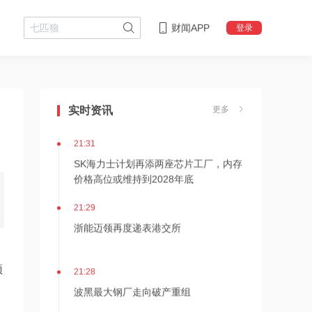
财闻APP
登录
21:36
内存价格高位或维持到2028年底！美股
实时资讯
更多
三大指数高开，美光、博通、英特尔集
体上涨
21:31
SK海力士计划再添两座芯片工厂，内存
价格高位或维持到2028年底
21:29
浙能迈领再度递表港交所
21:28
预
波黑最大钢厂走向破产重组