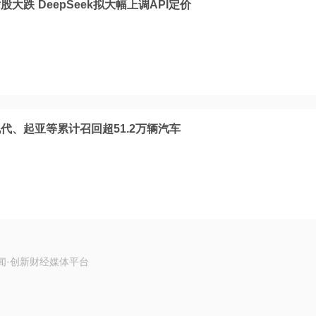
大跌 DeepSeek拟大幅上调API定价
代、起亚等累计召回超51.2万辆汽车
闻·创新财经媒体平台