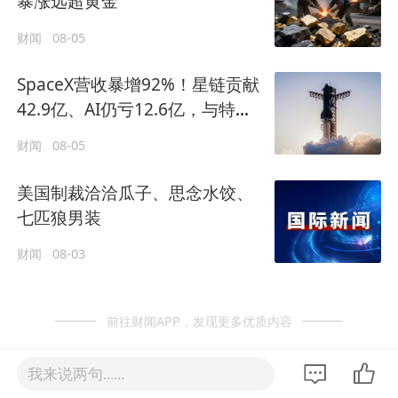
暴涨远超黄金
财闻
08-05
SpaceX营收暴增92%！星链贡献
42.9亿、AI仍亏12.6亿，与特斯
拉关联交易曝光
财闻
08-05
美国制裁洽洽瓜子、思念水饺、
七匹狼男装
财闻
08-03
前往财闻APP，发现更多优质内容
我来说两句......