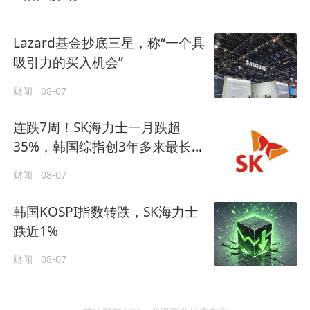
Lazard基金抄底三星，称“一个具
吸引力的买入机会”
财闻
08-07
连跌7周！SK海力士一月跌超
35%，韩国综指创3年多来最长连
跌纪录
财闻
08-07
韩国KOSPI指数转跌，SK海力士
跌近1%
财闻
08-07