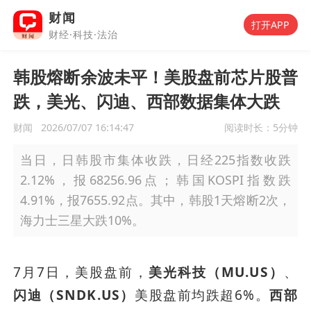
财闻
打开APP
财经·科技·法治
韩股熔断余波未平！美股盘前芯片股普
跌，美光、闪迪、西部数据集体大跌
财闻
2026/07/07 16:14:47
阅读时长：
5分钟
当日，日韩股市集体收跌，日经225指数收跌
2.12%，报68256.96点；韩国KOSPI指数跌
4.91%，报7655.92点。其中，韩股1天熔断2次，
海力士三星大跌10%。
7月7日，美股盘前，
美光科技（MU.US）
、
闪迪（SNDK.US）
美股盘前均跌超6%。
西部