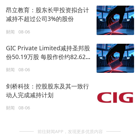
昂立教育：股东长甲投资拟合计
减持不超过公司3%的股份
财闻
08-06
GIC Private Limited减持圣邦股
份50.19万股 每股作价约82.62港
元
财闻
08-06
剑桥科技：控股股东及其一致行
动人完成减持计划
财闻
08-06
前往财闻APP，发现更多优质内容