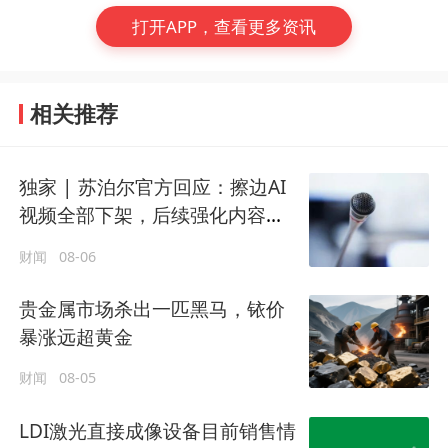
打开APP，查看更多资讯
相关推荐
独家 | 苏泊尔官方回应：擦边AI
视频全部下架，后续强化内容审
核
财闻
08-06
贵金属市场杀出一匹黑马，铱价
暴涨远超黄金
财闻
08-05
LDI激光直接成像设备目前销售情