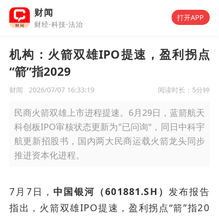
财闻
打开APP
财经·科技·法治
机构：火箭双雄IPO提速，盈利拐点
“箭”指2029
财闻
2026/07/07 16:33:19
阅读时长：
5分钟
民商火箭双雄上市进程提速。6月29日，蓝箭航天
科创板IPO审核状态更新为"已问询"，同日中科宇
航更新招股书，国内两大民商运载火箭龙头同步
推进资本化进程。
7月7日，
中国银河（601881.SH）
发布报告
指出，火箭双雄IPO提速，盈利拐点“箭”指20