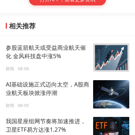
相关推荐
参股蓝箭航天或受益商业航天催
化 金风科技盘中涨5%
财闻
08-06
AI基础设施正式迈向太空，A股商
业航天板块掀涨停潮
财闻
08-05
我国星座组网节奏将加速推进，
卫星ETF易方达涨1.27%