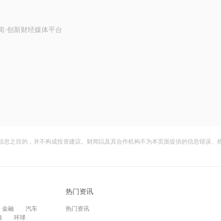
闻·创新财经媒体平台
信息之目的，并不构成投资建议。财闻以及其合作机构不为本页面提供的信息错误、
热门资讯
金融
汽车
热门资讯
频
环球