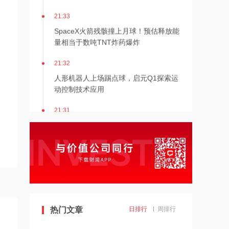
21:33
SpaceX火箭残骸撞上月球！预估释放能
量相当于数吨TNT炸药爆炸
21:32
人形机器人上场踢点球，启元Q1探索运
动控制技术应用
21:31
Mirendil与谷歌云签订超1亿美元合同，
以扩展自改进AI
21:30
依顿电子：拟与一元航天共同组建印制
电路板产业生态股权投资基金
21:29
热门文章
日排行
周排行
东吴证券国际首予海清智元“买入”评
级，目标价58.57港元