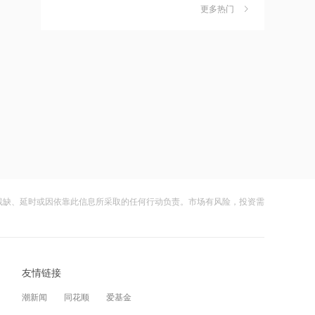
作价约57.71港元
更多热门
茉莉奶白陷降薪罗生门，当事人称：公
6
司从未和员工进行协商
21:15
财闻
08-06
摩根大通减持中兴通讯约742.81万股 每
股作价约24.83港元
社保调仓路径曝光：减持6股、新进2
7
股、加仓2股
21:12
财闻
08-06
摩根大通减持华勤技术20.89万股 每股
作价约64.68港元
海昌海洋公园再迎百亿大佬，资本为何
8
扎堆亏损主题乐园？
21:12
财闻
08-06
兆易创新GD32 MCU再添新品，
以“芯”技术加速具身智能跃迁
残缺、延时或因依靠此信息所采取的任何行动负责。市场有风险，投资需
大涨152%！哈啰、美团单车“好伙伴”登
9
陆A股
21:10
财闻
08-06
迪信通拟提名许丽萍及刘亮为执行董事
候选人
友情链接
妖股出笼！爱丽家居一字涨停，达成10
10
连板
21:07
潮新闻
同花顺
爱基金
财闻
08-06
国内商品期货开盘原油涨超2%，以军称