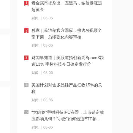
贵金属市场杀出一匹黑马，铱价暴涨远
1
超黄金
21:27
财闻
08-05
西部数据、闪迪、SK海力士盘前集体暴
跌！花旗、杰富瑞同日下调闪迪目标价
独家 | 苏泊尔官方回应：擦边AI视频全
2
部下架，后续强化内容审核
21:23
财闻
08-06
北证龙虎榜丨5股上榜，森合高科龙虎榜
净买入4653.21万元
财闻早知道丨美股道指创新高SpaceX跌
3
逾13% 宇树科技今日确定发行价
21:18
财闻
08-06
台风“白海豚”逼近华东沿海 多部门会商
部署防汛防台风工作
美国计划对含多晶硅产品征收15%的关
4
税
21:17
财闻
08-06
摩根大通增持安井食品约4.91万股 每股
作价约72.97港元
“大肉签”宇树科技IPO在即，上市锚定效
5
应影响几何？“小散”如何借道ETF参
21:16
与？
财闻
08-06
摩根大通增持天岳先进27.46万股 每股