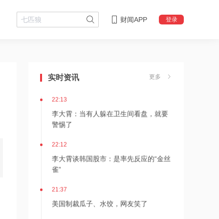
财闻APP
登录
22:18
李大霄：华尔街收割韩国市场痕迹明显
实时资讯
更多
22:13
李大霄：当有人躲在卫生间看盘，就要
警惕了
22:12
李大霄谈韩国股市：是率先反应的“金丝
雀”
21:37
美国制裁瓜子、水饺，网友笑了