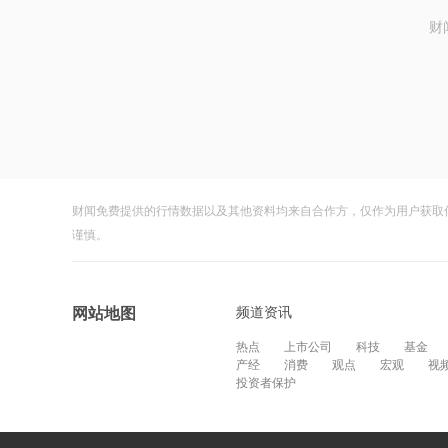
财
财闻免费提供的行情数据以及其他资料均来自合作方，仅作为用户获取
谨慎。
频道资讯
网站地图
热点
上市公司
科技
基金
产经
消费
观点
宏观
视
投资者保护