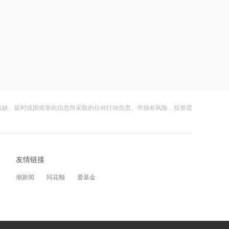
13:30
AI算力扩张重构小金属长期需求，供需
格局或将持续优化
13:29
AI资本开支向设备传导叠加全链条涨
价，零部件环节有望率先受益
13:28
残缺、延时或因依靠此信息所采取的任何行动负责。市场有风险，投资需
机构：由低物理闭环场景向高物理闭环
场景延伸，是大模型能力外溢的重要方
向之一
13:27
友情链接
AIDC电力设备迭代与海外户储增长，国
产企业有望切入全球供应链
潮新闻
同花顺
爱基金
13:26
国产10万卡超集群投用与大模型下载破
百亿，AI全产业链多环节实现快速突破