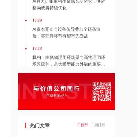
格局或将持续优化
13:29
AI资本开支向设备传导叠加全链条涨
价，零部件环节有望率先受益
13:28
机构：由低物理闭环场景向高物理闭环
场景延伸，是大模型能力外溢的重要方
向之一
13:27
AIDC电力设备迭代与海外户储增长，国
产企业有望切入全球供应链
13:26
国产10万卡超集群投用与大模型下载破
百亿，AI全产业链多环节实现快速突破
热门文章
日排行
周排行
13:26