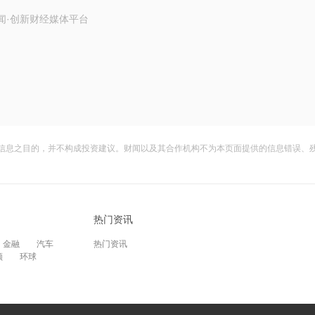
闻·创新财经媒体平台
信息之目的，并不构成投资建议。财闻以及其合作机构不为本页面提供的信息错误、
热门资讯
金融
汽车
热门资讯
频
环球