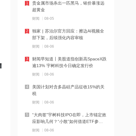
商发MRO向新型号加速切换，非制冷红
贵金属市场杀出一匹黑马，铱价暴涨远
1
外升级与军贸出海或进一步打开产业空
超黄金
间
财闻
08-05
13:24
花旗：美高梅中国次季物业EBITDA胜预
独家 | 苏泊尔官方回应：擦边AI视频全
2
期，维持“买入”评级
部下架，后续强化内容审核
财闻
08-06
13:23
新能源板块获政策提振，电网投资进入
财闻早知道丨美股道指创新高SpaceX跌
3
加速期
逾13% 宇树科技今日确定发行价
财闻
08-06
13:21
申万宏源：人形机器人进入具身智能驱
美国计划对含多晶硅产品征收15%的关
4
动 中长期建议沿三条主线布局
税
财闻
08-06
13:20
中金：百济神州次季业绩胜预期，H股
“大肉签”宇树科技IPO在即，上市锚定效
5
目标价升至266港元
应影响几何？“小散”如何借道ETF参
与？
财闻
08-06
13:20