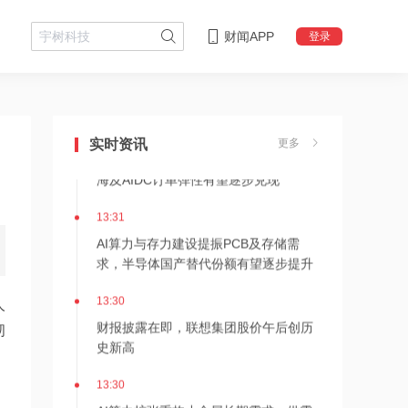
财闻APP
登录
13:33
高盛重磅上调预期！PCB和CCL量价齐
升周期或确立
13:32
实时资讯
更多
特高压招标与配网集采规模超去年，出
海及AIDC订单弹性有望逐步兑现
13:31
AI算力与存力建设提振PCB及存储需
求，半导体国产替代份额有望逐步提升
13:30
人
财报披露在即，联想集团股价午后创历
韧
史新高
13:30
AI算力扩张重构小金属长期需求，供需