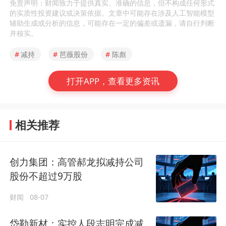
免责声明：财闻致力于提供真实、准确的信息，但不构成任何形式
的实质性投资建议或决策依据。文章中可能存在涉及人工智能模型
辅助生成或分析的信息，可能存在一定的偏差或遗漏，请自行判断
并核实。
#
减持
#
芭薇股份
#
陈彪
打开APP，查看更多资讯
相关推荐
创力集团：高管郝龙拟减持公司
股份不超过9万股
财闻
08-07
岱勒新材：实控人段志明完成减