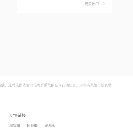
独家丨韩媒曝维信诺合肥产线良率仅三
6
更多热门
四成？公司回应：设备还在安装中，谈
16:14
何良率
财闻
08-07
上半年中国人形机器人领域新设企业
11.6万户 同比增长9.5%
美国计划对含多晶硅产品征收15%的关
7
税
16:12
财闻
08-06
消息人士：美军高层寻找摆脱伊朗战事
的途径
成功“逃顶”的两只翻倍基，宣布限购
8
财闻
08-07
16:11
日本2027财年防卫预算申请额创新高
云南锗业4连板，磷化铟赛道活跃，多家
9
上市公司紧急澄清相关业务
残缺、延时或因依靠此信息所采取的任何行动负责。市场有风险，投资需
财闻
08-07
16:10
阳光电源：FCC政策主要限制新产品认
财闻早知道丨美股道指创新高SpaceX跌
10
证 不影响已获认证产品的销售
逾13% 宇树科技今日确定发行价
友情链接
财闻
08-06
14:08
潮新闻
同花顺
爱基金
中信聚信落子南京