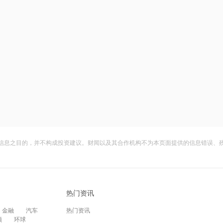
信息之目的，并不构成投资建议。财闻以及其合作机构不为本页面提供的信息错误、
热门资讯
金融
汽车
热门资讯
频
环球