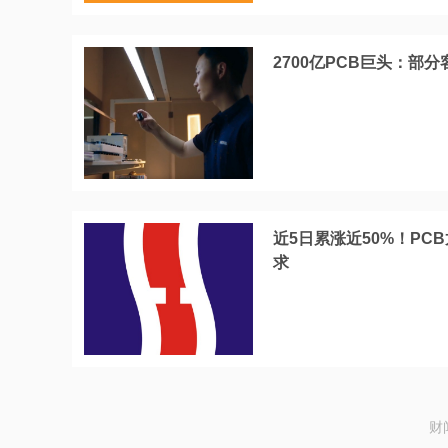
2700亿PCB巨头：部分
近5日累涨近50%！PC
求
财