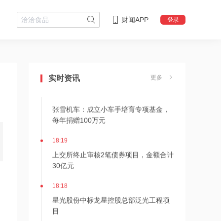
财闻APP
登录
18:28
伊朗革命卫队：重开海峡需美国接受伊
朗条件
实时资讯
更多
18:20
张雪机车：成立小车手培育专项基金，
每年捐赠100万元
18:19
上交所终止审核2笔债券项目，金额合计
30亿元
18:18
星光股份中标龙星控股总部泛光工程项
目