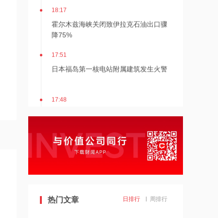
18:17
霍尔木兹海峡关闭致伊拉克石油出口骤
降75%
17:51
日本福岛第一核电站附属建筑发生火警
17:48
金科股份与重庆通用人工智能研究院达
成合作
17:48
苹果Mac电脑Apple智能支持使用阿里千
问
17:10
热门文章
日排行
周排行
Apple智能可配合阿里千问模型工作