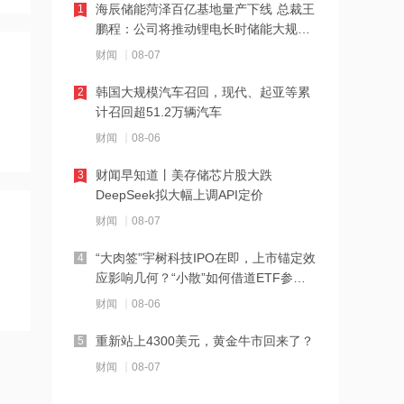
海辰储能菏泽百亿基地量产下线 总裁王
1
17:03
鹏程：公司将推动锂电长时储能大规模
交付
江波龙：完成37亿元定增事项 发行价格
财闻
08-07
为560元/股
韩国大规模汽车召回，现代、起亚等累
2
16:29
计召回超51.2万辆汽车
美国会参议院通过临时拨款法案
财闻
08-06
财闻早知道丨美存储芯片股大跌
3
16:25
DeepSeek拟大幅上调API定价
杰瑞股份：与中核海洋的合作正在有序
财闻
08-07
推进中
“大肉签”宇树科技IPO在即，上市锚定效
4
16:24
应影响几何？“小散”如何借道ETF参
与？
蓝盾光电复牌倒计时！*ST帅电4.1亿跨
财闻
08-06
界，A股重组大戏上演
重新站上4300美元，黄金牛市回来了？
5
16:16
财闻
08-07
京昆高速广绵段扩容工程主线路面贯通
过半