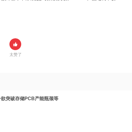
。
太赞了
子欲突破存储PCB产能瓶颈等