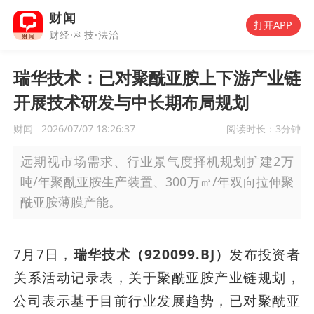
财闻
打开APP
财经·科技·法治
瑞华技术：已对聚酰亚胺上下游产业链
开展技术研发与中长期布局规划
财闻
2026/07/07 18:26:37
阅读时长：
3分钟
远期视市场需求、行业景气度择机规划扩建2万
吨/年聚酰亚胺生产装置、300万㎡/年双向拉伸聚
酰亚胺薄膜产能。
7月7日，
瑞华技术（920099.BJ）
发布投资者
关系活动记录表，关于聚酰亚胺产业链规划，
公司表示基于目前行业发展趋势，已对聚酰亚