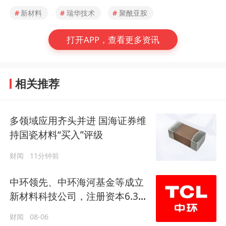
#
新材料
#
瑞华技术
#
聚酰亚胺
打开APP，查看更多资讯
相关推荐
多领域应用齐头并进 国海证券维
持国瓷材料“买入”评级
财闻
11分钟前
中环领先、中环海河基金等成立
新材料科技公司，注册资本6.3亿
元
财闻
08-06