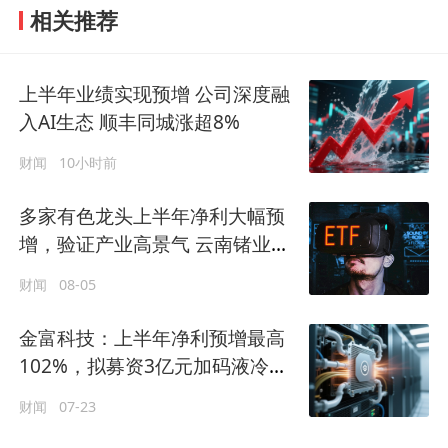
相关推荐
上半年业绩实现预增 公司深度融
入AI生态 顺丰同城涨超8%
财闻
10小时前
多家有色龙头上半年净利大幅预
增，验证产业高景气 云南锗业涨
停
财闻
08-05
金富科技：上半年净利预增最高
102%，拟募资3亿元加码液冷产
能
财闻
07-23