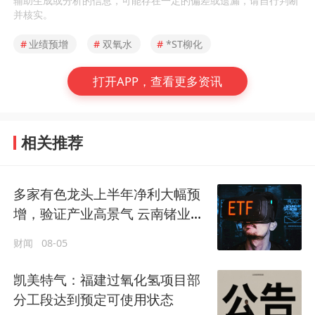
辅助生成或分析的信息，可能存在一定的偏差或遗漏，请自行判断
并核实。
#
业绩预增
#
双氧水
#
*ST柳化
打开APP，查看更多资讯
相关推荐
多家有色龙头上半年净利大幅预
增，验证产业高景气 云南锗业涨
停
财闻
08-05
凯美特气：福建过氧化氢项目部
分工段达到预定可使用状态