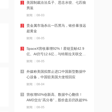
15:47
美国制裁洽洽瓜子、思念水饺、七匹狼
1
男装
中南文化：重大资产重组推进中 审计评
估工作未完成
财闻
08-03
15:46
贵金属市场杀出一匹黑马，铱价暴涨远
2
超黄金
美军萨德拦截弹已消耗80%
财闻
08-05
15:45
SpaceX营收暴增92%！星链贡献42.9
3
亿、AI仍亏12.6亿，与特斯拉关联交易
创源股份：拟8350.79万元受让浙江创
曝光
酷未来90%股权
财闻
08-05
15:44
外媒称美国拟禁止进口中国新型数据中
4
心设备，中国驻美国大使馆回应
腾讯云Team Memory来了！
财闻
08-04
15:44
营收增50%创新高、数据中心翻倍！
5
AMD交出“高分卷”，股价盘后仍跌超9%
液冷卡位稀缺、赛道景气，浙商证券：
维持裕同科技“买入”评级
财闻
08-05