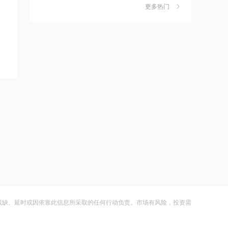
更多热门
15:43
财闻早知道丨道指标普创历史新高
6
SpaceX业绩炸裂不敌解禁风暴盘后跌逾
N津富上市首日收涨114.72%
8%
财闻
08-05
15:43
嘀嗒出行发布2026周边游洞察：本地人
7
正在重新定义“去哪玩”
北京海淀加速打造脑机接口新高地 核心
企业占全国近60%
财闻
08-04
15:41
公司及实控人遭证监会立案 联创光电一
8
字跌停
公司应当以实业为主，是否触及博彩性
质业务？宁夏建材回应
财闻
08-05
15:40
DeepSeek又打赢了价格战
9
无锡银行：副行长胥焱冰因工作变动辞
财闻
08-03
职
光模块进口限制草案扰动短期情绪，国
10
15:40
产算力自主可控方向获资金回补
残缺、延时或因依靠此信息所采取的任何行动负责。市场有风险，投资需
达仁堂：分公司获得沙格列汀二甲双胍
财闻
08-05
缓释片（Ⅰ）药品注册证书