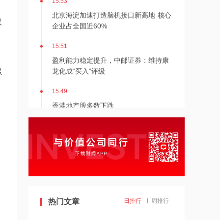
北京海淀加速打造脑机接口新高地 核心
双
企业占全国近60%
15:51
。
盈利能力稳定提升，中邮证券：维持康
龙化成“买入”评级
累
15:49
香港地产股多数下跌
15:49
特朗普否认美国弹药短缺 扬言严惩“爆
料者”
15:48
三星电气：子公司签1.75亿元海外经营
热门文章
日排行
周排行
合同