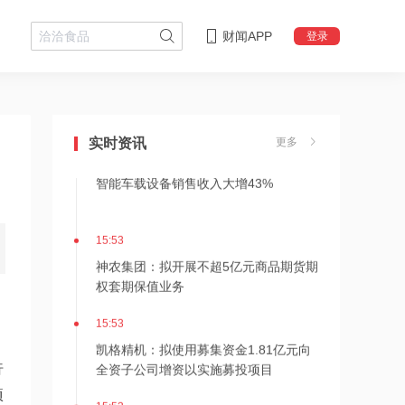
财闻APP
登录
15:56
中邮证券：昭衍新药增长确定性强，维
持“买入”评级
实时资讯
更多
15:54
智能车载设备销售收入大增43%
15:53
神农集团：拟开展不超5亿元商品期货期
权套期保值业务
15:53
凯格精机：拟使用募集资金1.81亿元向
全资子公司增资以实施募投项目
行
项
15:53