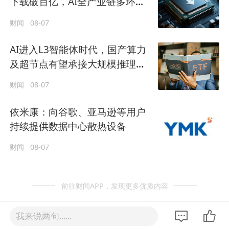
下载破百亿，AI全产业链多环节
实现快速突破
财闻
08-07
AI进入L3智能体时代，国产算力
及超节点有望承接大规模推理需
求
财闻
08-07
依米康：向谷歌、亚马逊等用户
持续提供数据中心散热设备
财闻
08-07
前往财闻APP，发现更多优质内容
我来说两句......