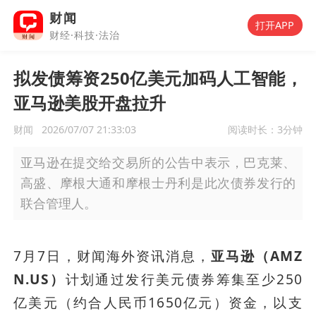
财闻
打开APP
财经·科技·法治
拟发债筹资250亿美元加码人工智能，
亚马逊美股开盘拉升
财闻
2026/07/07 21:33:03
阅读时长：
3分钟
亚马逊在提交给交易所的公告中表示，巴克莱、
高盛、摩根大通和摩根士丹利是此次债券发行的
联合管理人。
7月7日，财闻海外资讯消息，
亚马逊（AMZ
N.US）
计划通过发行美元债券筹集至少250
亿美元（约合人民币1650亿元）资金，以支