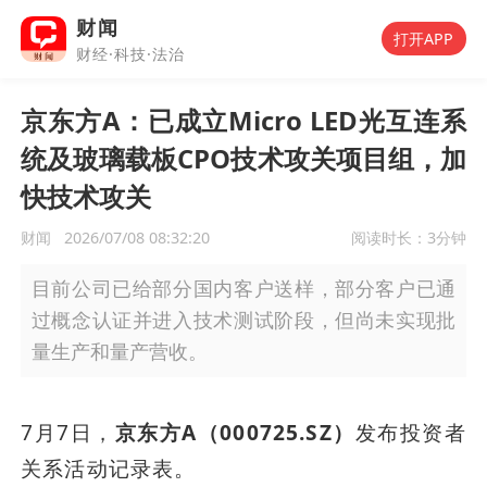
财闻
打开APP
财经·科技·法治
京东方A：已成立Micro LED光互连系
统及玻璃载板CPO技术攻关项目组，加
快技术攻关
财闻
2026/07/08 08:32:20
阅读时长：
3分钟
目前公司已给部分国内客户送样，部分客户已通
过概念认证并进入技术测试阶段，但尚未实现批
量生产和量产营收。
7月7日，
京东方A（000725.SZ）
发布投资者
关系活动记录表。