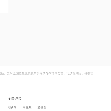
超过9万股
2026-08-07 21:08
上海电气与上海国投共商具身智能产业
应用高地建设
2026-08-07 21:36
内存价格高位或维持到2028年底！美股
三大指数高开，美光、博通、英特尔集
体上涨
2026-08-07 21:31
SK海力士计划再添两座芯片工厂，内存
价格高位或维持到2028年底
残缺、延时或因依靠此信息所采取的任何行动负责。市场有风险，投资需
2026-08-07 21:29
浙能迈领再度递表港交所
友情链接
2026-08-07 21:28
潮新闻
同花顺
爱基金