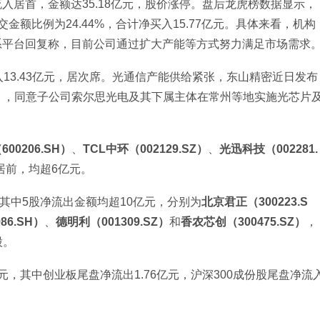
入居首，金额达35.18亿元，股价涨停。盘后龙虎榜数据显示，
金额比例为24.44%，合计净买入15.77亿元。具体来看，机构
关系平台回复称，目前公司通过扩大产能等方式努力满足市场需求
13.43亿元，居次席。光通信产能供给紧张，东山精密近日发布
》，同意子公司索尔思光电及其下属主体在常州等地实施光芯片
00206.SH）
、
TCL中环（002129.SZ）
、
光迅科技（002281.
居前，均超6亿元。
其中5股净流出金额均超10亿元，分别为
北京君正（300223.S
86.SH）
、
德明利（001309.SZ）
和
香农芯创（300475.SZ）
，
股。
元，其中创业板尾盘净流出1.76亿元，沪深300成份股尾盘净流