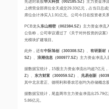
先进封装股
华天科技（002185.SZ）
主力资金净流
上榜营业部席位全天成交29.33亿元，占当日总成交
席位合计净买入1.91亿元。公司今日在投资者
PCB龙头
东山精密（002384.SZ）
主力资金净流入
公告称，公司审议通过了《关于对外投资的议案
光模块扩建项目。
此外，还有
中际旭创（300308.SZ）
、
有研新材（6
SZ）
、
浪潮信息（000977.SZ）
主力资金净流入
据数据宝统计，15股主力资金净流出均超7亿元，
Z）
、
东方财富（300059.SZ）
、
兆易创新（6039
其中北京君正、德明利和香农芯创均为存储概念
据数据宝统计，尾盘两市主力资金净流出25.79亿
5.86亿元。