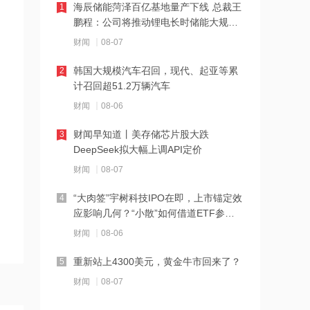
海辰储能菏泽百亿基地量产下线 总裁王
1
鹏程：公司将推动锂电长时储能大规模
2026-08-07 21:23
交付
财闻
08-07
下周285.22亿元市值限售股解禁 陆家嘴
解禁71.1亿元居首
韩国大规模汽车召回，现代、起亚等累
2
计召回超51.2万辆汽车
2026-08-07 21:20
财闻
08-06
中国再保险：何兴达董事任职资格获国
家金融监督管理总局核准
财闻早知道丨美存储芯片股大跌
3
DeepSeek拟大幅上调API定价
2026-08-07 21:16
财闻
08-07
海川智能：公司自动衡器产品没有应用
于人形机器人或商业航天方向
“大肉签”宇树科技IPO在即，上市锚定效
4
应影响几何？“小散”如何借道ETF参
2026-08-07 21:14
与？
财闻
08-06
南大光电：公司高纯磷烷产能为140吨/
年，可用于制备磷化铟
重新站上4300美元，黄金牛市回来了？
5
2026-08-07 21:13
财闻
08-07
黑海无人机袭击致CPC石油装载量减少