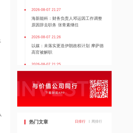
2026-08-07 21:27
海新能科：财务负责人邓运因工作调整
。
原因辞去职务 张青素继任
2026-08-07 21:26
及
以媒：未落实更迭伊朗政权计划 摩萨德
高官被解职
2026-08-07 21:25
湖北能源：7月公司完成发电量37.89亿
千瓦时，同比减少12.66%
2026-08-07 21:24
北京：非京籍家庭购房社保个税缴纳年
限下调为一年
入
2026-08-07 21:23
热门文章
日排行
周排行
美国重要数据出炉，美联储年底前加息
概率仍超80%