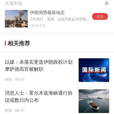
所属专题
伊朗局势最新动态
关注
2月28日，美国、以色列发起对伊朗的军事打击。
1619 关注
相关推荐
以媒：未落实更迭伊朗政权计划
摩萨德高官被解职
财闻
08-07
消息人士：霍尔木兹海峡通行协
议或数日内公布
财闻
08-07