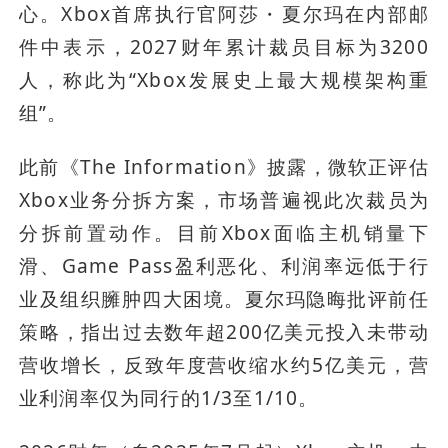
心。Xbox首席执行官阿莎・夏尔玛在内部邮
件中表示，2027财年累计裁员目标为3200
人，称此为“Xbox发展史上最大规模架构重
组”。
此前《The Information》披露，微软正评估
Xbox业务分拆方案，市场普遍视此次裁员为
分拆前置动作。目前Xbox面临主机销量下
滑、Game Pass盈利恶化、利润率远低于行
业及组织臃肿四大困境。夏尔玛隐晦批评前任
策略，指出过去数年超200亿美元投入未带动
营收增长，反致年度营收缩水约5亿美元，营
业利润率仅为同行的1/3至1/10。