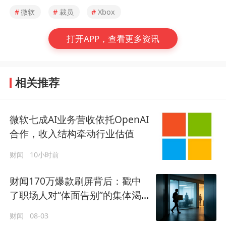
#
微软
#
裁员
#
Xbox
打开APP，查看更多资讯
相关推荐
微软七成AI业务营收依托OpenAI
合作，收入结构牵动行业估值
财闻
10小时前
财闻170万爆款刷屏背后：戳中
了职场人对“体面告别”的集体渴
望
财闻
08-03