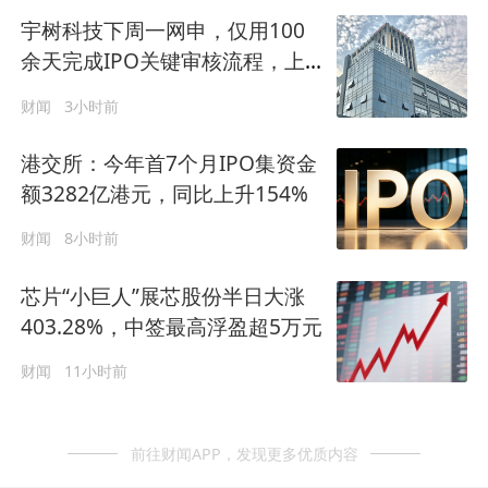
宇树科技下周一网申，仅用100
余天完成IPO关键审核流程，上
市时市值约609.93亿元
财闻
3小时前
港交所：今年首7个月IPO集资金
额3282亿港元，同比上升154%
财闻
8小时前
芯片“小巨人”展芯股份半日大涨
403.28%，中签最高浮盈超5万元
财闻
11小时前
前往财闻APP，发现更多优质内容