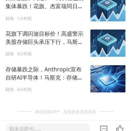
集体暴跌！花旗、杰富瑞同日下
调闪迪目标价
财闻
1小时前
花旗下调闪迪目标价！高盛警示
美股存储巨头承压下行，马斯克
逆势唱多
财闻
4小时前
存储暴跌之际，Anthropic宣布
自研AI半导体！马斯克：存储需
求增速是供应的10倍
财闻
6小时前
前往财闻APP，发现更多优质内容
我来说两句......