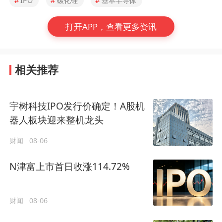
#
IPO
#
碳化硅
#
基本半导体
打开APP，查看更多资讯
相关推荐
宇树科技IPO发行价确定！A股机
器人板块迎来整机龙头
财闻
08-06
N津富上市首日收涨114.72%
财闻
08-06