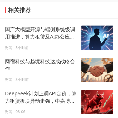
相关推荐
国产大模型开源与端侧系统级调
用推进，算力租赁及AI办公应用
或将率先承接增量
财闻
3小时前
网宿科技与趋境科技达成战略合
作
财闻
3小时前
DeepSeek计划上调API定价，算
力租赁板块异动走强，中嘉博创
涨停
财闻
08-06