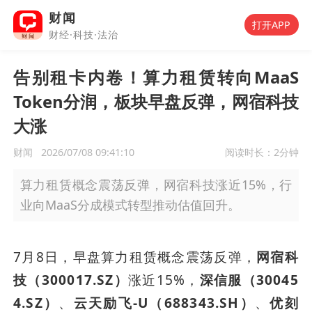
财闻
打开APP
财经·科技·法治
告别租卡内卷！算力租赁转向MaaS
Token分润，板块早盘反弹，网宿科技
大涨
财闻
2026/07/08 09:41:10
阅读时长：
2分钟
算力租赁概念震荡反弹，网宿科技涨近15%，行
业向MaaS分成模式转型推动估值回升。
7月8日，早盘算力租赁概念震荡反弹，
网宿科
技（300017.SZ）
涨近15%，
深信服（30045
4.SZ）
、
云天励飞-U（688343.SH）
、
优刻