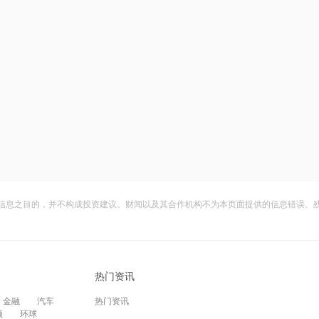
信息之目的，并不构成投资建议。财闻以及其合作机构不为本页面提供的信息错误、
热门资讯
金融
汽车
热门资讯
频
环球