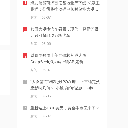
海辰储能菏泽百亿基地量产下线 总裁王
1
12:23
鹏程：公司将推动锂电长时储能大规模
2026年8月票房破15亿
交付
财闻
08-07
韩国大规模汽车召回，现代、起亚等累
2
12:22
计召回超51.2万辆汽车
特朗普说很多人称他是最伟大总统之一
财闻
08-06
财闻早知道丨美存储芯片股大跌
3
12:21
DeepSeek拟大幅上调API定价
新兴产业新设企业40万户 上半年全国经
财闻
08-07
营主体发展数据发布
“大肉签”宇树科技IPO在即，上市锚定效
4
12:20
应影响几何？“小散”如何借道ETF参
消息人士：马斯克拒绝让乌克兰用“星
与？
财闻
08-06
链”打击俄境内目标
重新站上4300美元，黄金牛市回来了？
5
12:20
财闻
08-07
金饰克价重返1300元