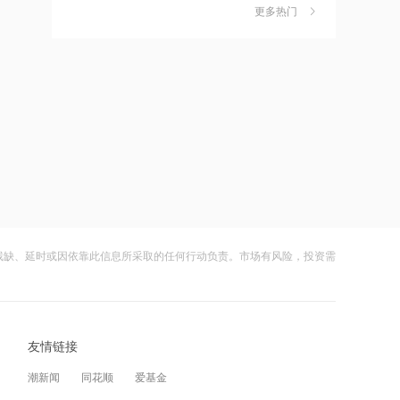
独家丨韩媒曝维信诺合肥产线良率仅三
6
更多热门
四成？公司回应：设备还在安装中，谈
11:24
何良率
财闻
08-07
估值近500亿！AI数据中心巨头Switch秘
密递表，最早11月登陆美股
美国计划对含多晶硅产品征收15%的关
7
税
11:22
财闻
08-06
伊朗称防务协议无法保障沙特安全
成功“逃顶”的两只翻倍基，宣布限购
8
财闻
08-07
11:10
中国电信与内蒙古自治区人民政府签署
云南锗业4连板，磷化铟赛道活跃，多家
9
战略合作协议
上市公司紧急澄清相关业务
残缺、延时或因依靠此信息所采取的任何行动负责。市场有风险，投资需
财闻
08-07
11:09
全球首个长时储能一体化产业园在菏泽
财闻早知道丨美股道指创新高SpaceX跌
10
量产
逾13% 宇树科技今日确定发行价
友情链接
财闻
08-06
11:08
潮新闻
同花顺
爱基金
国融基金总经理变更