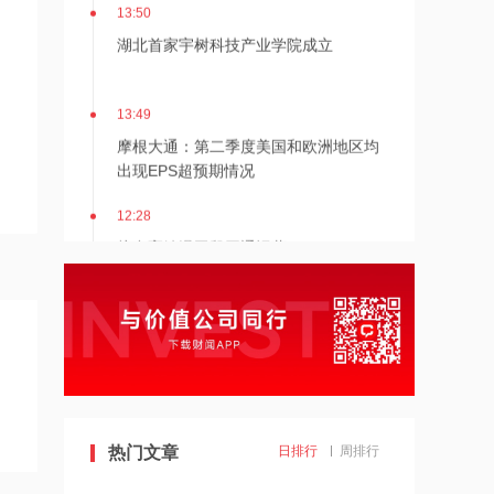
13:50
湖北首家宇树科技产业学院成立
13:49
摩根大通：第二季度美国和欧洲地区均
出现EPS超预期情况
12:28
杭台高铁温玉段开通运营
12:27
贝森特称霍尔木兹海峡将逐步失去战略
重要性
12:26
金饰克价重返1300元！国际金价大涨，
热门文章
日排行
周排行
机构：本轮底部已现，后市看涨