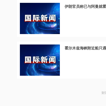
伊朗官员称已与阿曼就
霍尔木兹海峡附近船只
财