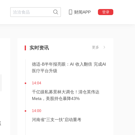
财闻APP
登录
14:08
中信聚信落子南京
实时资讯
更多
14:07
德适-B半年报亮眼：AI 收入翻倍 完成AI
医疗平台升级
14:04
千亿级私募景林大调仓！清仓英伟达
Meta，美股持仓暴降43%
14:00
河南省“三支一扶”启动重考
然