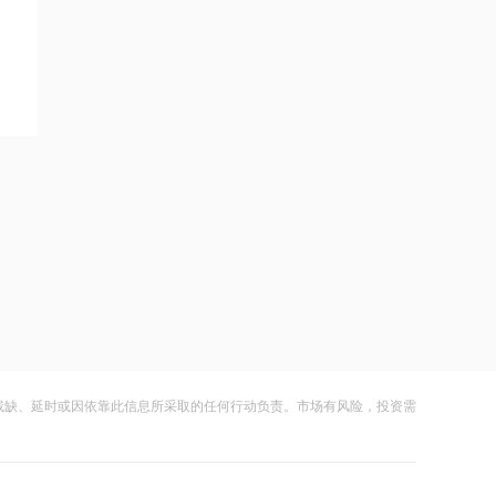
超过9万股
21:08
上海电气与上海国投共商具身智能产业
应用高地建设
21:36
内存价格高位或维持到2028年底！美股
三大指数高开，美光、博通、英特尔集
体上涨
21:31
SK海力士计划再添两座芯片工厂，内存
价格高位或维持到2028年底
21:29
浙能迈领再度递表港交所
残缺、延时或因依靠此信息所采取的任何行动负责。市场有风险，投资需
21:28