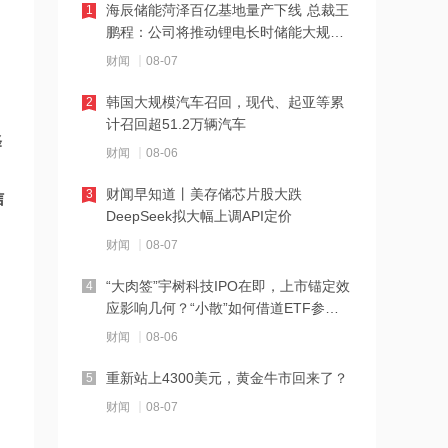
海辰储能菏泽百亿基地量产下线 总裁王
1
鹏程：公司将推动锂电长时储能大规模
21:23
交付
下周285.22亿元市值限售股解禁 陆家嘴
财闻
08-07
解禁71.1亿元居首
韩国大规模汽车召回，现代、起亚等累
2
计召回超51.2万辆汽车
21:20
择
中国再保险：何兴达董事任职资格获国
财闻
08-06
，
家金融监督管理总局核准
财闻早知道丨美存储芯片股大跌
3
信
DeepSeek拟大幅上调API定价
21:16
海川智能：公司自动衡器产品没有应用
财闻
08-07
于人形机器人或商业航天方向
“大肉签”宇树科技IPO在即，上市锚定效
4
应影响几何？“小散”如何借道ETF参
21:14
与？
南大光电：公司高纯磷烷产能为140吨/
财闻
08-06
年，可用于制备磷化铟
重新站上4300美元，黄金牛市回来了？
5
21:13
财闻
08-07
黑海无人机袭击致CPC石油装载量减少