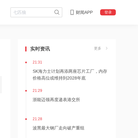
财闻APP
登录
21:36
内存价格高位或维持到2028年底！美股
三大指数高开，美光、博通、英特尔集
实时资讯
更多
体上涨
21:31
SK海力士计划再添两座芯片工厂，内存
价格高位或维持到2028年底
21:29
浙能迈领再度递表港交所
云
21:28
波黑最大钢厂走向破产重组