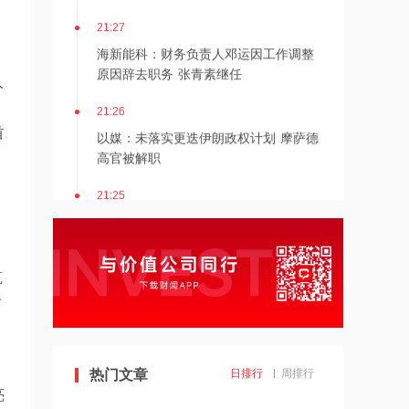
21:27
海新能科：财务负责人邓运因工作调整
原因辞去职务 张青素继任
人
21:26
以媒：未落实更迭伊朗政权计划 摩萨德
首
高官被解职
21:25
湖北能源：7月公司完成发电量37.89亿
千瓦时，同比减少12.66%
21:24
筑
北京：非京籍家庭购房社保个税缴纳年
仿
限下调为一年
21:23
热门文章
日排行
周排行
美国重要数据出炉，美联储年底前加息
亮
概率仍超80%