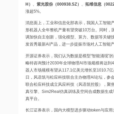
H）
、
紫光股份（000938.SZ）
、
拓维信息（0022
涨超5%。
消息面上，工业和信息化部表示，我国人工智能
形机器人全年整机产量有望突破10万台。同时，
调加快自主创新，强化模型、算力、数据等关键技术
发首秀最新AI产品，进一步提振市场对人工智能
开源证券表示，我们认为数据是模型“智能涌现”
略特咨询预计2030年全球物理AI市场规模将达到4
器人市场规模有望从117.1亿美元增长至1010.
日，风语筑与松应科技联合主办物理AI论坛，参
联合松应科技成立风应科技（风语筑控股），聚焦
真引擎、Sim2Real仿真训练及空间合成数据
真平台。
长江证券表示，国内大模型进步驱动token与应用兑