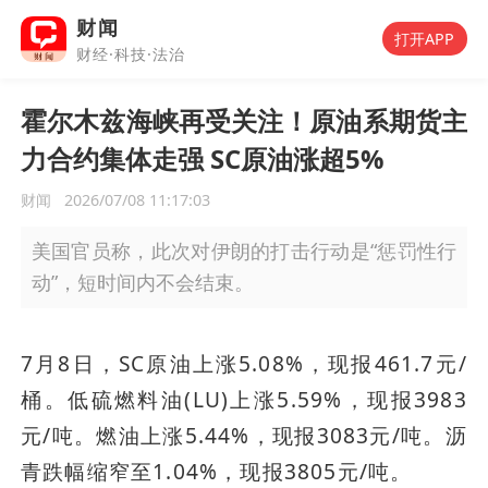
财闻
打开APP
财经·科技·法治
霍尔木兹海峡再受关注！原油系期货主
力合约集体走强 SC原油涨超5%
财闻
2026/07/08 11:17:03
美国官员称，此次对伊朗的打击行动是“惩罚性行
动”，短时间内不会结束。
7月8日，SC原油上涨5.08%，现报461.7元/
桶。低硫燃料油(LU)上涨5.59%，现报3983
元/吨。燃油上涨5.44%，现报3083元/吨。沥
青跌幅缩窄至1.04%，现报3805元/吨。