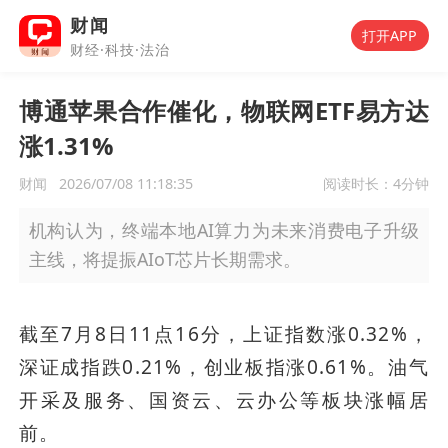
财闻
打开APP
财经·科技·法治
博通苹果合作催化，物联网ETF易方达
涨1.31%
财闻
2026/07/08 11:18:35
阅读时长：
4分钟
机构认为，终端本地AI算力为未来消费电子升级
主线，将提振AIoT芯片长期需求。
截至7月8日11点16分，上证指数涨0.32%，
深证成指跌0.21%，创业板指涨0.61%。油气
开采及服务、国资云、云办公等板块涨幅居
前。