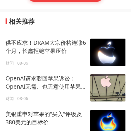
相关推荐
供不应求！DRAM大宗价格连涨6
个月，长鑫拒绝苹果压价
财闻
08-06
OpenAI请求驳回苹果诉讼：
OpenAI无需、也无意使用苹果商
业秘密
财闻
08-06
美银重申对苹果的“买入”评级及
380美元的目标价