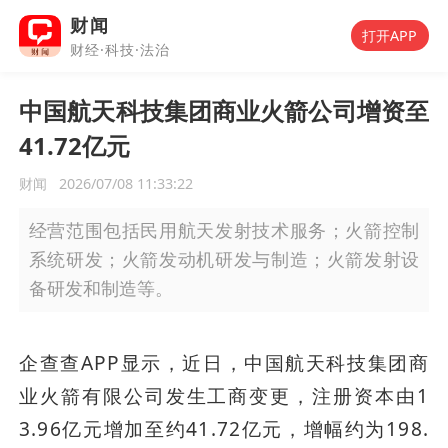
财闻
打开APP
财经·科技·法治
中国航天科技集团商业火箭公司增资至
41.72亿元
财闻
2026/07/08 11:33:22
经营范围包括民用航天发射技术服务；火箭控制
系统研发；火箭发动机研发与制造；火箭发射设
备研发和制造等。
企查查APP显示，近日，中国航天科技集团商
业火箭有限公司发生工商变更，注册资本由1
3.96亿元增加至约41.72亿元，增幅约为198.