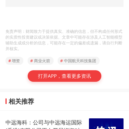
免责声明：财闻致力于提供真实、准确的信息，但不构成任何形式
的实质性投资建议或决策依据。文章中可能存在涉及人工智能模型
辅助生成或分析的信息，可能存在一定的偏差或遗漏，请自行判断
并核实。
#
增资
#
商业火箭
#
中国航天科技集团
打开APP，查看更多资讯
相关推荐
中远海科：公司与中远海运国际