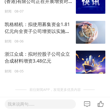
(香港)有限公司正在开展增资对价
的支付
财闻
08-07
凯格精机：拟使用募集资金1.81
亿元向全资子公司增资以实施募
投项目
财闻
08-06
浙江众成：拟对控股子公司众立
合成材料增资3.48亿元
财闻
08-05
前往财闻APP，发现更多优质内容
我来说两句......