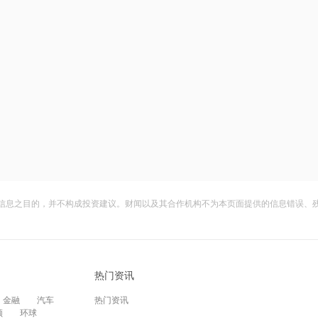
信息之目的，并不构成投资建议。财闻以及其合作机构不为本页面提供的信息错误、
热门资讯
金融
汽车
热门资讯
频
环球