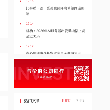
比特币下跌，受美联储降息希望降温影
响
12:14
机构：2026年AI服务器出货量增幅上调
至近31%
12:12
齐心集团中选长安汽车电子商城项目
12:12
金河生物：向特定对象发行股票获证监
会同意注册批复
12:11
东方锆业：向特定对象发行股票申请获
热门文章
日排行
周排行
深交所受理