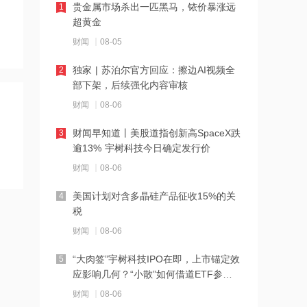
贵金属市场杀出一匹黑马，铱价暴涨远
12:11
1
超黄金
SpaceX股票解禁竟是入场点？大摩坚称
该股明年中目标价为300美元
财闻
08-05
独家 | 苏泊尔官方回应：擦边AI视频全
12:10
2
部下架，后续强化内容审核
公司Obi项目全部产线已正式进入满产运
营阶段 力勤资源午前涨超3%
财闻
08-06
财闻早知道丨美股道指创新高SpaceX跌
12:09
3
逾13% 宇树科技今日确定发行价
7月风机招标显著回暖 出口保持较高景
气度 金风科技涨超7%
财闻
08-06
美国计划对含多晶硅产品征收15%的关
12:07
4
税
港股三大指数转涨，半导体、PCB概念
股强势反弹
财闻
08-06
“大肉签”宇树科技IPO在即，上市锚定效
12:06
5
应影响几何？“小散”如何借道ETF参
通天酒业8月7日起短暂停牌 待刊发构成
与？
公司内幕消息的收购公告
财闻
08-06