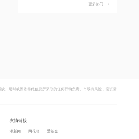
更多热门
茉莉奶白陷降薪罗生门，当事人称：公
12:05
6
司从未和员工进行协商
AI制药商业化兑现能力逐步凸显 剂泰科
技-P大涨超7%领跑
财闻
08-06
社保调仓路径曝光：减持6股、新进2
12:04
7
股、加仓2股
中期维度首次实现大规模盈利 荣昌生物
午前涨超5%
财闻
08-06
海昌海洋公园再迎百亿大佬，资本为何
12:02
8
扎堆亏损主题乐园？
罗曼股份新设子公司，含AI及物联网相
关业务
财闻
08-06
残缺、延时或因依靠此信息所采取的任何行动负责。市场有风险，投资需
大涨152%！哈啰、美团单车“好伙伴”登
12:01
9
陆A股
中巨芯收购沧州知止安行化工公司，成
控股方
财闻
08-06
友情链接
妖股出笼！爱丽家居一字涨停，达成10
12:00
10
连板
市北高新、东方证券等成立私募投资基
潮新闻
同花顺
爱基金
金
财闻
08-06