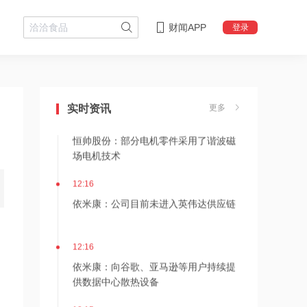
财闻APP
登录
12:24
神火股份：新疆神火铝水转化率已
100%，云南神火铝水转化率约90%
实时资讯
更多
12:24
恒帅股份：部分电机零件采用了谐波磁
场电机技术
12:16
依米康：公司目前未进入英伟达供应链
12:16
依米康：向谷歌、亚马逊等用户持续提
供数据中心散热设备
12:15