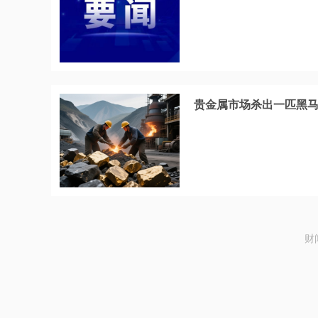
贵金属市场杀出一匹黑
财