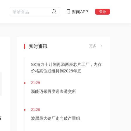
财闻APP
登录
21:36
内存价格高位或维持到2028年底！美股
三大指数高开，美光、博通、英特尔集
实时资讯
更多
体上涨
21:31
SK海力士计划再添两座芯片工厂，内存
价格高位或维持到2028年底
21:29
浙能迈领再度递表港交所
21:28
波黑最大钢厂走向破产重组
6