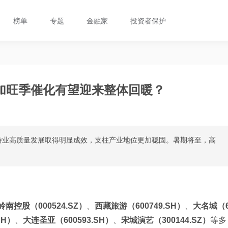
榜单
专题
金融家
投资者保护
加旺季催化有望迎来整体回暖？
旅游业高质量发展取得明显成效，支柱产业地位更加稳固。暑期将至，高
岭南控股（000524.SZ）
、
西藏旅游（600749.SH）
、
大名城（
SH）
、
大连圣亚（600593.SH）
、
宋城演艺（300144.SZ）
等多