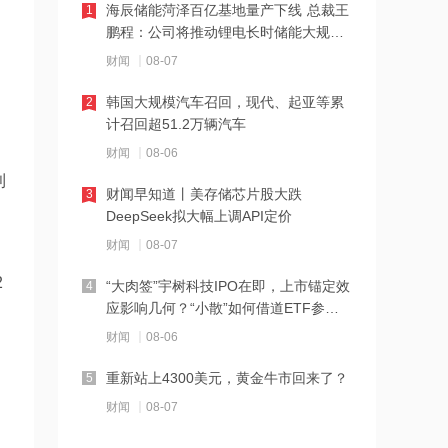
海辰储能菏泽百亿基地量产下线 总裁王
1
21:23
鹏程：公司将推动锂电长时储能大规模
下周285.22亿元市值限售股解禁 陆家嘴
交付
财闻
08-07
解禁71.1亿元居首
韩国大规模汽车召回，现代、起亚等累
2
21:20
计召回超51.2万辆汽车
中国再保险：何兴达董事任职资格获国
财闻
08-06
家金融监督管理总局核准
利
财闻早知道丨美存储芯片股大跌
3
21:16
。
DeepSeek拟大幅上调API定价
海川智能：公司自动衡器产品没有应用
财闻
08-07
于人形机器人或商业航天方向
2
“大肉签”宇树科技IPO在即，上市锚定效
4
21:14
应影响几何？“小散”如何借道ETF参
南大光电：公司高纯磷烷产能为140吨/
与？
财闻
08-06
年，可用于制备磷化铟
，
重新站上4300美元，黄金牛市回来了？
5
21:13
财闻
08-07
黑海无人机袭击致CPC石油装载量减少
五分之一