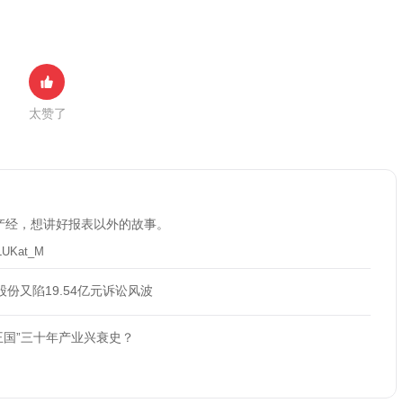
太赞了
产经，想讲好报表以外的故事。
LUKat_M
份又陷19.54亿元诉讼风波
王国”三十年产业兴衰史？