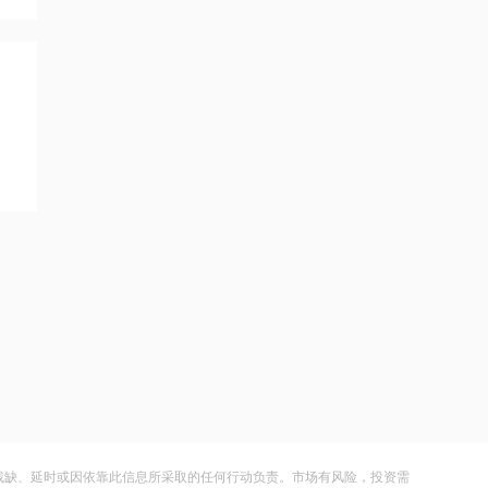
21:27
海新能科：财务负责人邓运因工作调整
原因辞去职务 张青素继任
21:26
以媒：未落实更迭伊朗政权计划 摩萨德
高官被解职
21:25
湖北能源：7月公司完成发电量37.89亿
千瓦时，同比减少12.66%
21:24
北京：非京籍家庭购房社保个税缴纳年
限下调为一年
21:23
残缺、延时或因依靠此信息所采取的任何行动负责。市场有风险，投资需