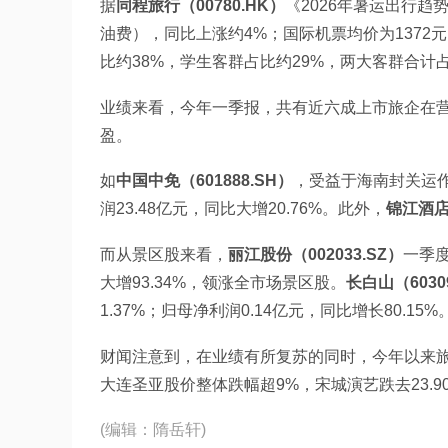
据
同程旅行（00780.HK）
《2026年暑运出行趋
油费），同比上涨约4%；国际机票均价为1372
比约38%，学生客群占比约29%，两大客群合计
业绩来看，今年一季报，共有近六成上市旅企在
盈。
如
中国中免（601888.SH）
，受益于海南封关运作
润23.48亿元，同比大增20.76%。此外，
锦江酒店（
而从景区股来看，
丽江股份（002033.SZ）
一季度
大增93.34%，领涨全市场景区股。
长白山（6030
1.37%；归母净利润0.14亿元，同比增长80.15%
财闻注意到，在业绩有所复苏的同时，今年以来
大连圣亚股价整体跌幅超9%，宋城演艺跌去23.90
(编辑：隋岳轩)