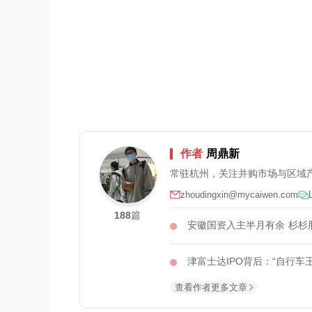
作者
周鼎新
常驻杭州，关注并购市场与区域
zhoudingxin@mycaiwen.com
188
篇
安徽国资入主半月有余 杉杉股
津富士达IPO背后：“自行车
查看作者更多文章