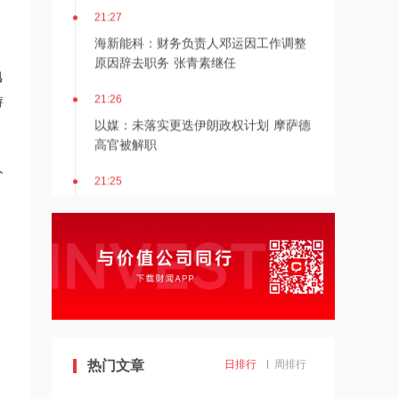
21:27
海新能科：财务负责人邓运因工作调整
原因辞去职务 张青素继任
地
21:26
游
以媒：未落实更迭伊朗政权计划 摩萨德
高官被解职
人
21:25
湖北能源：7月公司完成发电量37.89亿
千瓦时，同比减少12.66%
21:24
北京：非京籍家庭购房社保个税缴纳年
限下调为一年
21:23
美国重要数据出炉，美联储年底前加息
热门文章
日排行
周排行
概率仍超80%