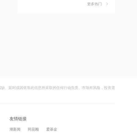
独家丨韩媒曝维信诺合肥产线良率仅三
6
更多热门
四成？公司回应：设备还在安装中，谈
何良率
财闻
08-07
11:24
估值近500亿！AI数据中心巨头Switch秘
美国计划对含多晶硅产品征收15%的关
7
密递表，最早11月登陆美股
税
财闻
08-06
11:22
伊朗称防务协议无法保障沙特安全
成功“逃顶”的两只翻倍基，宣布限购
8
财闻
08-07
11:10
云南锗业4连板，磷化铟赛道活跃，多家
9
中国电信与内蒙古自治区人民政府签署
上市公司紧急澄清相关业务
战略合作协议
残缺、延时或因依靠此信息所采取的任何行动负责。市场有风险，投资需
财闻
08-07
11:09
财闻早知道丨美股道指创新高SpaceX跌
10
全球首个长时储能一体化产业园在菏泽
逾13% 宇树科技今日确定发行价
量产
友情链接
财闻
08-06
11:08
潮新闻
同花顺
爱基金