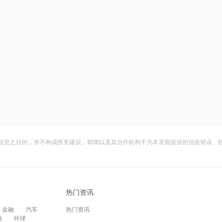
信息之目的，并不构成投资建议。财闻以及其合作机构不为本页面提供的信息错误、
热门资讯
金融
汽车
热门资讯
频
环球