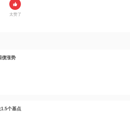
太赞了
国债涨势
1.5个基点