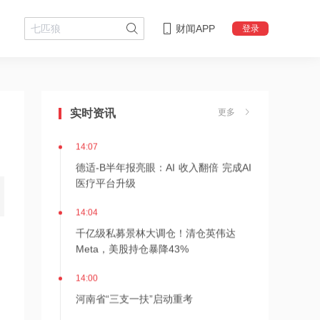
财闻APP
登录
14:08
中信聚信落子南京
实时资讯
更多
14:07
德适-B半年报亮眼：AI 收入翻倍 完成AI
医疗平台升级
14:04
千亿级私募景林大调仓！清仓英伟达
Meta，美股持仓暴降43%
14:00
河南省“三支一扶”启动重考