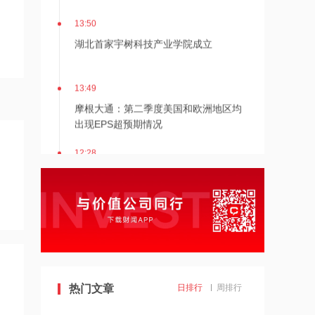
13:50
湖北首家宇树科技产业学院成立
13:49
摩根大通：第二季度美国和欧洲地区均
出现EPS超预期情况
12:28
杭台高铁温玉段开通运营
12:27
贝森特称霍尔木兹海峡将逐步失去战略
重要性
12:26
热门文章
日排行
周排行
金饰克价重返1300元！国际金价大涨，
机构：本轮底部已现，后市看涨