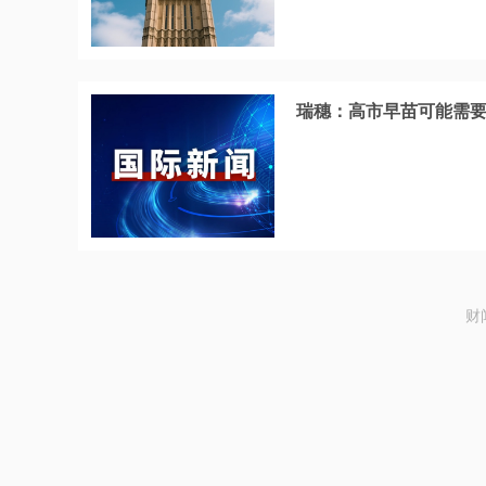
瑞穗：高市早苗可能需
财