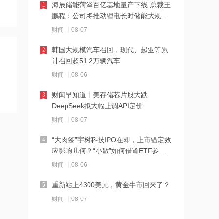
海辰储能菏泽百亿基地量产下线 总裁王
1
鹏程：公司将推动锂电长时储能大规模
12:23
交付
财闻
08-07
2026年8月票房破15亿
韩国大规模汽车召回，现代、起亚等累
2
计召回超51.2万辆汽车
12:22
财闻
08-06
特朗普说很多人称他是最伟大总统之一
财闻早知道丨美存储芯片股大跌
3
DeepSeek拟大幅上调API定价
12:21
财闻
08-07
新兴产业新设企业40万户 上半年全国经
营主体发展数据发布
“大肉签”宇树科技IPO在即，上市锚定效
4
应影响几何？“小散”如何借道ETF参
12:20
与？
财闻
08-06
消息人士：马斯克拒绝让乌克兰用“星
链”打击俄境内目标
重新站上4300美元，黄金牛市回来了？
5
财闻
08-07
12:20
金饰克价重返1300元