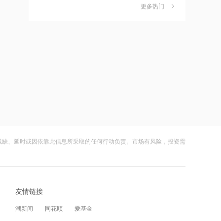
更多热门
茉莉奶白陷降薪罗生门，当事人称：公
6
21:12
司从未和员工进行协商
范式智能：附属公司就服务器及配件订
财闻
08-06
立售后回租协议
社保调仓路径曝光：减持6股、新进2
7
21:11
股、加仓2股
近10日58家A股公司获海外机构走访，
财闻
08-06
东鹏饮料以36家机构调研居榜首
海昌海洋公园再迎百亿大佬，资本为何
8
21:10
扎堆亏损主题乐园？
工业和信息化部新增配置P频段资源助
财闻
08-06
力应对极端天气
残缺、延时或因依靠此信息所采取的任何行动负责。市场有风险，投资需
大涨152%！哈啰、美团单车“好伙伴”登
9
21:09
陆A股
国际油价上涨，7月全球食品价格指数创
财闻
08-06
三年多来新高
友情链接
妖股出笼！爱丽家居一字涨停，达成10
10
21:08
连板
潮新闻
同花顺
爱基金
创力集团：高管郝龙拟减持公司股份不
财闻
08-06