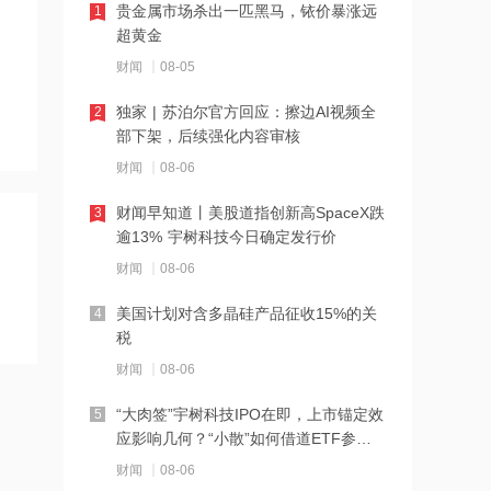
贵金属市场杀出一匹黑马，铱价暴涨远
1
21:23
超黄金
下周285.22亿元市值限售股解禁 陆家嘴
财闻
08-05
解禁71.1亿元居首
独家 | 苏泊尔官方回应：擦边AI视频全
2
21:20
部下架，后续强化内容审核
中国再保险：何兴达董事任职资格获国
财闻
08-06
家金融监督管理总局核准
财闻早知道丨美股道指创新高SpaceX跌
3
21:16
逾13% 宇树科技今日确定发行价
海川智能：公司自动衡器产品没有应用
财闻
08-06
于人形机器人或商业航天方向
美国计划对含多晶硅产品征收15%的关
4
21:14
税
南大光电：公司高纯磷烷产能为140吨/
财闻
08-06
年，可用于制备磷化铟
“大肉签”宇树科技IPO在即，上市锚定效
5
21:13
应影响几何？“小散”如何借道ETF参
黑海无人机袭击致CPC石油装载量减少
与？
财闻
08-06
五分之一