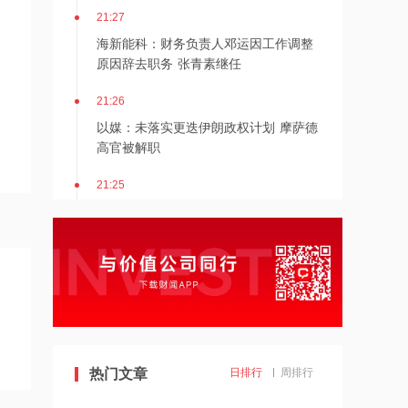
21:27
海新能科：财务负责人邓运因工作调整
原因辞去职务 张青素继任
21:26
以媒：未落实更迭伊朗政权计划 摩萨德
高官被解职
21:25
湖北能源：7月公司完成发电量37.89亿
千瓦时，同比减少12.66%
21:24
北京：非京籍家庭购房社保个税缴纳年
限下调为一年
21:23
美国重要数据出炉，美联储年底前加息
热门文章
日排行
周排行
概率仍超80%