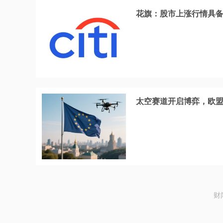
花旗：股市上涨行情具
太空赛道开启博弈，欧
财