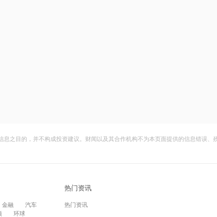
信息之目的，并不构成投资建议。财闻以及其合作机构不为本页面提供的信息错误、
热门资讯
金融
汽车
热门资讯
频
环球