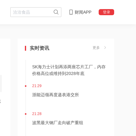
财闻APP
登录
21:36
内存价格高位或维持到2028年底！美股
三大指数高开，美光、博通、英特尔集
实时资讯
更多
体上涨
21:31
SK海力士计划再添两座芯片工厂，内存
价格高位或维持到2028年底
21:29
浙能迈领再度递表港交所
标
21:28
波黑最大钢厂走向破产重组