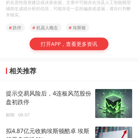
的实质性投资建议或决策依据。文章中可能存在涉及人工智能模型
辅助生成或分析的信息，可能存在一定的偏差或遗漏，请自行判断
并核实。
#
跌停
#
机器人概念
#
埃斯顿
打开APP，查看更多资讯
相关推荐
提示交易风险后，4连板风范股份
盘初跌停
财闻
08-07
拟4.87亿元收购埃斯顿酷卓 埃斯