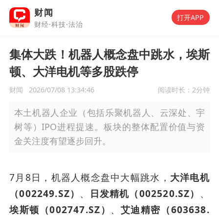
财闻
打开APP
财经·科技·法治
集体大跌！机器人概念盘中跳水，埃斯
顿、大洋电机等多股跌停
财闻
2026/07/08 13:34:46
阅读时长：
2分钟
本土机器人企业（包括乐聚机器人、云深处、宇
树等）IPO进程提速。板块的整体配置价值与资
金关注度有望逐步回升。
7月8日，机器人概念盘中大幅跳水，
大洋电机
（002249.SZ）
、
日发精机（002520.SZ）
、
埃斯顿（002747.SZ）
、
艾迪精密（603638.