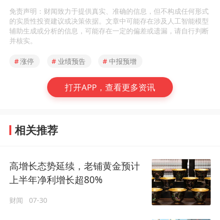
免责声明：财闻致力于提供真实、准确的信息，但不构成任何形式
的实质性投资建议或决策依据。文章中可能存在涉及人工智能模型
辅助生成或分析的信息，可能存在一定的偏差或遗漏，请自行判断
并核实。
#
涨停
#
业绩预告
#
中报预增
打开APP，查看更多资讯
相关推荐
高增长态势延续，老铺黄金预计
上半年净利增长超80%
财闻
07-30