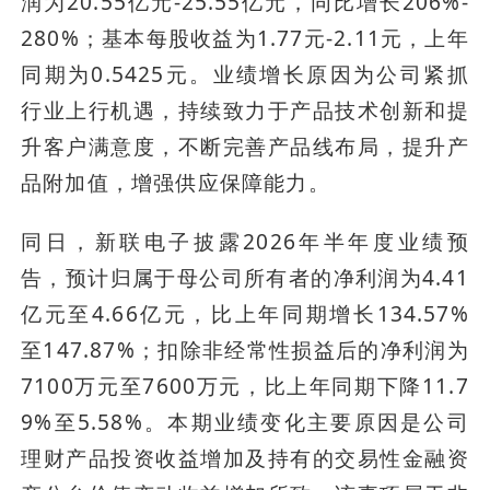
润为20.55亿元-25.55亿元，同比增长206%-
280%；基本每股收益为1.77元-2.11元，上年
同期为0.5425元。业绩增长原因为公司紧抓
行业上行机遇，持续致力于产品技术创新和提
升客户满意度，不断完善产品线布局，提升产
品附加值，增强供应保障能力。
同日，新联电子披露2026年半年度业绩预
告，预计归属于母公司所有者的净利润为4.41
亿元至4.66亿元，比上年同期增长134.57%
至147.87%；扣除非经常性损益后的净利润为
7100万元至7600万元，比上年同期下降11.7
9%至5.58%。本期业绩变化主要原因是公司
理财产品投资收益增加及持有的交易性金融资