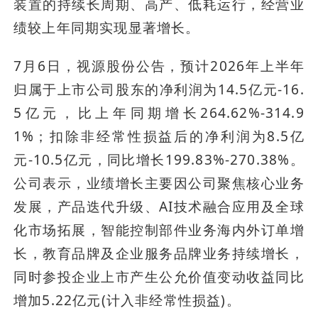
装置的持续长周期、高产、低耗运行，经营业
绩较上年同期实现显著增长。
7月6日，视源股份公告，预计2026年上半年
归属于上市公司股东的净利润为14.5亿元-16.
5亿元，比上年同期增长264.62%-314.9
1%；扣除非经常性损益后的净利润为8.5亿
元-10.5亿元，同比增长199.83%-270.38%。
公司表示，业绩增长主要因公司聚焦核心业务
发展，产品迭代升级、AI技术融合应用及全球
化市场拓展，智能控制部件业务海内外订单增
长，教育品牌及企业服务品牌业务持续增长，
同时参投企业上市产生公允价值变动收益同比
增加5.22亿元(计入非经常性损益)。