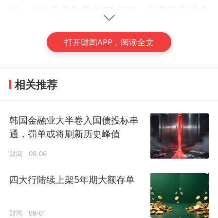
张，占总罚单数量的27.05%；国有行罚没金
额最高，达到1.03亿元，占总罚没金额的25.4
7%。
打开财闻APP，阅读全文
从处罚原因来看，二季度，
监管重点聚焦信贷
相关推荐
风险防控、内部控制建设以及数据治理等领
域，这也是近年来金融监管持续关注的重点方
向。
韩国金融业大半卷入国债投标串
通，罚单或将刷新历史峰值
其中，信贷业务违规主要涉及贷款“三查”未尽
(编辑：曾思怡)
财闻
08-06
职、违规办理、发放贷款、信贷资产分类不准
#
罚单
#
银行业
#
建设银行
确等；内控制度不健全主要涉及违反征信业务
四大行陆续上架5年期大额存单
管理规定、违反审慎经营规则、违反国库管理
李丹红
作者
发文311篇
规定等；数据报送与治理违规主要涉及违反金
常驻上海，关注金融政策与监管、银行、理财、保险、资
财闻
08-01