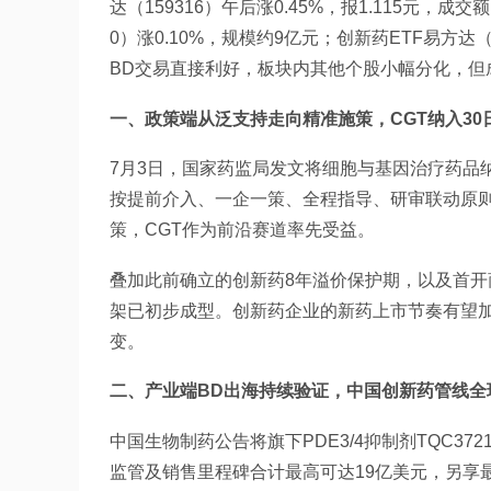
达（159316）午后涨0.45%，报1.115元，成
0）涨0.10%，规模约9亿元；创新药ETF易方达（
BD交易直接利好，板块内其他个股小幅分化，但
一、政策端从泛支持走向精准施策，CGT纳入30
7月3日，国家药监局发文将细胞与基因治疗药品
按提前介入、一企一策、全程指导、研审联动原
策，CGT作为前沿赛道率先受益。
叠加此前确立的创新药8年溢价保护期，以及首
架已初步成型。创新药企业的新药上市节奏有望
变。
二、产业端BD出海持续验证，中国创新药管线全
中国生物制药公告将旗下PDE3/4抑制剂TQC3
监管及销售里程碑合计最高可达19亿美元，另享