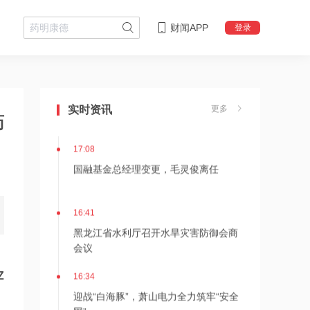
21:21
财闻APP
登录
上纬新材旗下启元机器人两家体验店落
地杭州、武汉
18:08
摩尔线程上半年营收大幅增长
实时资讯
更多
147.42%，超2025年全年
药
17:08
国融基金总经理变更，毛灵俊离任
16:41
黑龙江省水利厅召开水旱灾害防御会商
会议
16:34
Z
迎战“白海豚”，萧山电力全力筑牢“安全
网”