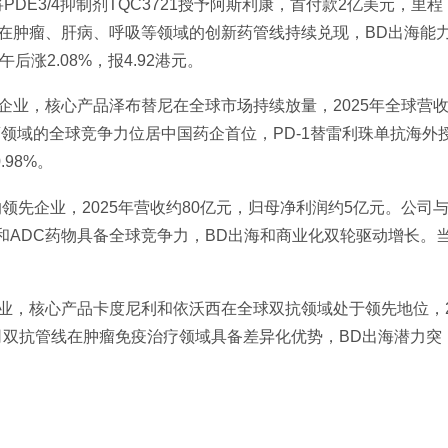
E3/4抑制剂TQC3721授予阿斯利康，首付款2亿美元，里程
司在肿瘤、肝病、呼吸等领域的创新药管线持续兑现，BD出海能
涨2.08%，报4.92港元。
企业，核心产品泽布替尼在全球市场持续放量，2025年全球营
瘤领域的全球竞争力位居中国药企首位，PD-1替雷利珠单抗海外
98%。
的领先企业，2025年营收约80亿元，归母净利润约5亿元。公司
抗和ADC药物具备全球竞争力，BD出海和商业化双轮驱动增长。
业，核心产品卡度尼利和依沃西在全球双抗领域处于领先地位，
公司双抗管线在肿瘤免疫治疗领域具备差异化优势，BD出海潜力突