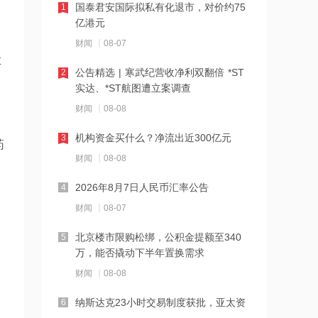
达
国泰君安国际拟私有化退市，对价约75
1
亿港元
16:23
财闻
08-07
中国黄金溯源金条可扫码回购 无需熔毁
业
检测
公告精选 | 寒武纪营收净利双翻倍 *ST
2
实达、*ST航图遭立案调查
16:23
财闻
08-08
中小银行跟进“返场”5年期大额存单
机构资金买什么？净流出近300亿元
3
药
财闻
08-08
16:22
宇树科技举行科创板IPO网上路演，发
2026年8月7日人民币汇率公告
4
行价150.80元/股
财闻
08-07
16:22
北京楼市限购松绑，公积金提额至340
5
税务总局：对境外保险收益征税并非新
万，能否撬动下半年置换需求
政策
财闻
08-08
16:14
纳斯达克23小时交易制度获批，亚太资
6
万联证券拿下长安基金控股权