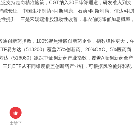
泛支持走向精准施策，CGT纳入30日审评通道，研发准入到支
持续验证，中国生物制药×阿斯利康、石药×阿斯利康、信达×礼
统性提升；三是宏观端港股流动性改善，非农偏弱降低加息概率
生港股通创新药指数，100%聚焦港股创新药企业，指数弹性更大，
F易方达（513200）覆盖75%创新药、20%CXO、5%医药商
方达（516080）跟踪中证创新药产业指数，覆盖A股创新药全产
亿元。三只ETF从不同维度覆盖创新药产业链，可根据风险偏好和配
太赞了