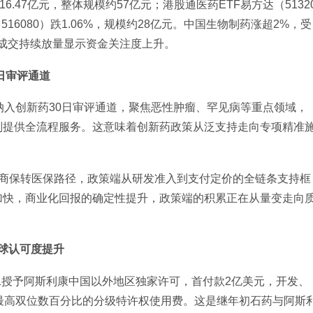
交额16.47亿元，整体规模约57亿元；港股通医药ETF易方达（5132
516080）跌1.06%，规模约28亿元。中国生物制药涨超2%，受
成交持续放量显示资金关注度上升。
日审评通道
纳入创新药30日审评通道，聚焦恶性肿瘤、罕见病等重点领域，
则提供全流程服务。这意味着创新药政策从泛支持走向专项精准
开商保转医保路径，政策端从研发准入到支付定价的全链条支持框
加快，商业化回报的确定性提升，政策端的积累正在从量变走向
球认可度提升
721授予阿斯利康中国以外地区独家许可，首付款2亿美元，开发、
最高双位数百分比的分级特许权使用费。这是继年初石药与阿斯