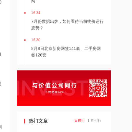
0
16:34
7月份数据出炉，如何看待当前物价运行
态势？
16:30
8月8日北京新房网签141套、二手房网
签126套
施
16:30
北京发布楼市新政
质
16:27
7月多家明星量化私募产品跌超20%
16:27
热门文章
日排行
周排行
千亿级私募基金巨头景林资产清仓英伟
利