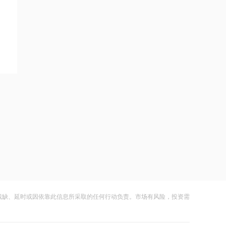
千亿级私募基金巨头景林资产清仓英伟
达
16:23
中国黄金溯源金条可扫码回购 无需熔毁
检测
16:23
中小银行跟进“返场”5年期大额存单
16:22
宇树科技举行科创板IPO网上路演，发
行价150.80元/股
16:22
残缺、延时或因依靠此信息所采取的任何行动负责。市场有风险，投资需
税务总局：对境外保险收益征税并非新
政策