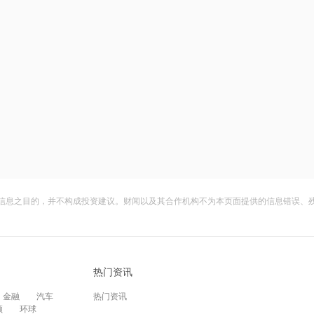
信息之目的，并不构成投资建议。财闻以及其合作机构不为本页面提供的信息错误、
热门资讯
金融
汽车
热门资讯
频
环球