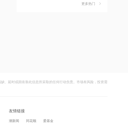
作价约57.71港元
更多热门
茉莉奶白陷降薪罗生门，当事人称：公
6
司从未和员工进行协商
21:15
摩根大通减持中兴通讯约742.81万股 每
财闻
08-06
股作价约24.83港元
社保调仓路径曝光：减持6股、新进2
7
股、加仓2股
21:12
摩根大通减持华勤技术20.89万股 每股
财闻
08-06
作价约64.68港元
海昌海洋公园再迎百亿大佬，资本为何
8
扎堆亏损主题乐园？
21:12
兆易创新GD32 MCU再添新品，
财闻
08-06
以“芯”技术加速具身智能跃迁
残缺、延时或因依靠此信息所采取的任何行动负责。市场有风险，投资需
大涨152%！哈啰、美团单车“好伙伴”登
9
陆A股
21:10
迪信通拟提名许丽萍及刘亮为执行董事
财闻
08-06
候选人
友情链接
妖股出笼！爱丽家居一字涨停，达成10
10
连板
21:07
潮新闻
同花顺
爱基金
国内商品期货开盘原油涨超2%，以军称
财闻
08-06