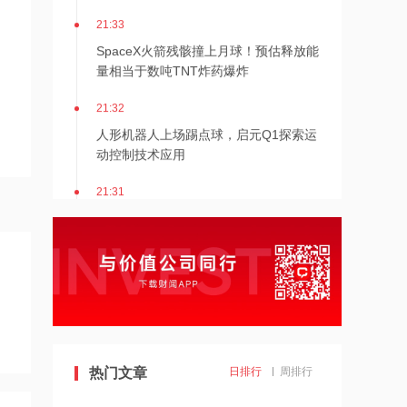
21:33
SpaceX火箭残骸撞上月球！预估释放能
量相当于数吨TNT炸药爆炸
21:32
人形机器人上场踢点球，启元Q1探索运
动控制技术应用
21:31
Mirendil与谷歌云签订超1亿美元合同，
以扩展自改进AI
21:30
依顿电子：拟与一元航天共同组建印制
电路板产业生态股权投资基金
21:29
热门文章
日排行
周排行
东吴证券国际首予海清智元“买入”评
级，目标价58.57港元