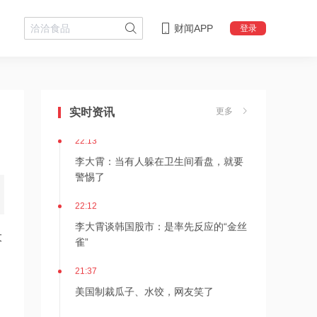
财闻APP
登录
22:18
李大霄：华尔街收割韩国市场痕迹明显
实时资讯
更多
22:13
李大霄：当有人躲在卫生间看盘，就要
警惕了
22:12
李大霄谈韩国股市：是率先反应的“金丝
大
雀”
21:37
美国制裁瓜子、水饺，网友笑了