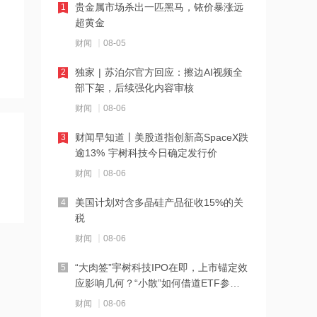
贵金属市场杀出一匹黑马，铱价暴涨远
1
超黄金
21:27
西部数据、闪迪、SK海力士盘前集体暴
财闻
08-05
跌！花旗、杰富瑞同日下调闪迪目标价
独家 | 苏泊尔官方回应：擦边AI视频全
2
部下架，后续强化内容审核
21:23
北证龙虎榜丨5股上榜，森合高科龙虎榜
财闻
08-06
净买入4653.21万元
财闻早知道丨美股道指创新高SpaceX跌
3
逾13% 宇树科技今日确定发行价
21:18
台风“白海豚”逼近华东沿海 多部门会商
财闻
08-06
部署防汛防台风工作
美国计划对含多晶硅产品征收15%的关
4
税
21:17
摩根大通增持安井食品约4.91万股 每股
财闻
08-06
作价约72.97港元
“大肉签”宇树科技IPO在即，上市锚定效
5
应影响几何？“小散”如何借道ETF参
21:16
与？
摩根大通增持天岳先进27.46万股 每股
财闻
08-06