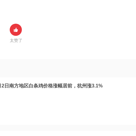
太赞了
月2日南方地区白条鸡价格涨幅居前，杭州涨3.1%