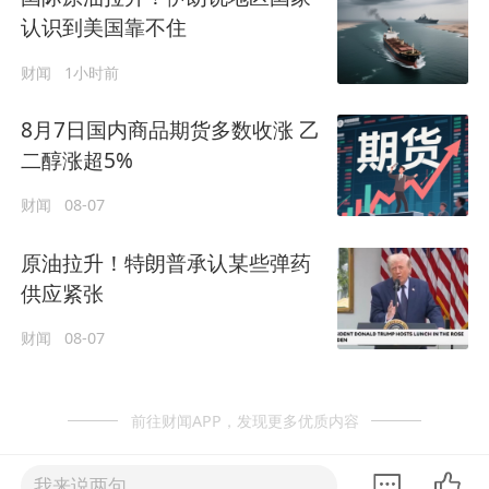
认识到美国靠不住
财闻
1小时前
8月7日国内商品期货多数收涨 乙
二醇涨超5%
财闻
08-07
原油拉升！特朗普承认某些弹药
供应紧张
财闻
08-07
前往财闻APP，发现更多优质内容
我来说两句......