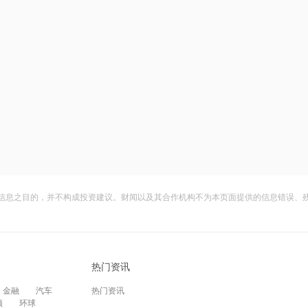
信息之目的，并不构成投资建议。财闻以及其合作机构不为本页面提供的信息错误、
热门资讯
金融
汽车
热门资讯
频
环球