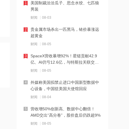
美国制裁洽洽瓜子、思念水饺、七匹狼
1
价约72.88港元
男装
19:31
财闻
08-03
胡塞武装袭扰红海航运行动升级 专家：
贵金属市场杀出一匹黑马，铱价暴涨远
2
为策应伊朗对美博弈
超黄金
19:30
财闻
08-05
GIC Private Limited减持圣邦股份50.19
SpaceX营收暴增92%！星链贡献42.9
3
万股 每股作价约82.62港元
亿、AI仍亏12.6亿，与特斯拉关联交易
19:29
曝光
财闻
08-05
美高梅中国：上半年净利润19亿港元 同
外媒称美国拟禁止进口中国新型数据中
4
比下降约20.2%
心设备，中国驻美国大使馆回应
19:28
财闻
08-04
联科科技：首次回购2.13万股 总金额为
营收增50%创新高、数据中心翻倍！
5
32.91万元
AMD交出“高分卷”，股价盘后仍跌超9%
19:27
财闻
08-05