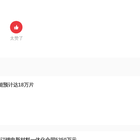
太赞了
能预计达18万片
订锂电新材料一体化合同5350万元