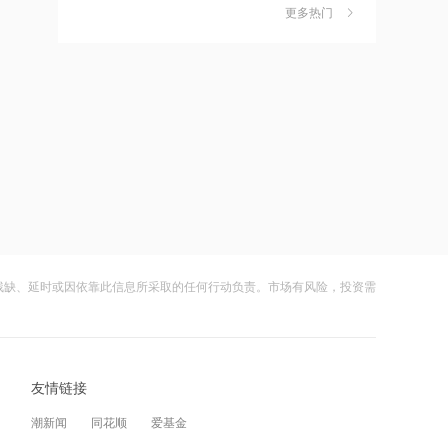
通化金马：全资子公司拟收购创新药企
更多热门
财闻早知道丨道指标普创历史新高
6
业八加一控股权
SpaceX业绩炸裂不敌解禁风暴盘后跌逾
19:22
8%
财闻
08-05
8国外长联合谴责以色列侵犯加沙
嘀嗒出行发布2026周边游洞察：本地人
7
正在重新定义“去哪玩”
19:21
财闻
08-04
彤程新材：持续稳步推进发行境外上市
公司及实控人遭证监会立案 联创光电一
8
H股事项，公司市盈率高于同行业平均
字跌停
水平
19:20
财闻
08-05
*ST建艺：因工作调动原因，董事长石
残缺、延时或因依靠此信息所采取的任何行动负责。市场有风险，投资需
DeepSeek又打赢了价格战
9
访辞职
财闻
08-03
19:19
光模块进口限制草案扰动短期情绪，国
10
星空华文：上半年净亏损3800万元
友情链接
产算力自主可控方向获资金回补
~4600万元
财闻
08-05
潮新闻
同花顺
爱基金
19:19