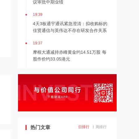
19:39
4天3板通宇通讯紧急澄清：拟收购标的
佳贤通信与英伟达不存在研发合作关系
19:37
摩根大通减持赤峰黄金约14.51万股 每
股作价约33.05港元
19:35
金安国纪澄清：未与英伟达、华为有过
接触，也未与其开展任何形式的业务合
作
19:34
美高梅中国将于9月3日派发中期股息每
股0.25港元
19:32
热门文章
日排行
周排行
东方证券增持康诺亚20.35万股 每股作