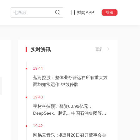
财闻APP
登录
19:47
美盈森：预计上半年净利同比下降超
实时资讯
更多
20%，东莞美芯龙收入占比较小、对公
司业绩影响较小
19:44
蓝河控股：整体业务营运在所有重大方
面均如常运作 继续停牌
19:43
宇树科技预计募资60.99亿元，
DeepSeek、腾讯、中国石油集团等获
战略配售
19:42
网易云音乐：拟8月20日召开董事会会
议审批中期业绩