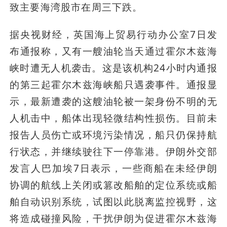
致主要海湾股市在周三下跌。
据央视财经，英国海上贸易行动办公室7日发
布通报称，又有一艘油轮当天通过霍尔木兹海
峡时遭无人机袭击。这是该机构24小时内通报
的第三起霍尔木兹海峡船只遇袭事件。通报显
示，最新遭袭的这艘油轮被一架身份不明的无
人机击中，船体出现轻微结构性损伤。目前未
报告人员伤亡或环境污染情况，船只仍保持航
行状态，并继续驶往下一停靠港。伊朗外交部
发言人巴加埃7日表示，一些商船在未经伊朗
协调的航线上关闭或篡改船舶的定位系统或船
舶自动识别系统，试图以此脱离监控视野，这
将造成碰撞风险，干扰伊朗为促进霍尔木兹海