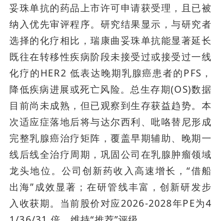
妥珠单抗的药品上市许可申请获受理，且已被
纳入优先审评程序。研究结果显示，与研究者
选择的化疗相比，瑞康曲妥珠单抗能显著延长
既往在转移性疾病阶段未接受过或接受过一线
化疗的HER2 低表达晚期乳腺癌患者的PFS，
降低疾病进展或死亡风险。总生存期(OS)数据
目前尚未成熟，但已观察到生存获益趋势。本
次适应症落地后将与达尔西利、吡咯替尼形成
完整乳腺癌治疗矩阵，覆盖早期辅助、晚期一
线后线全治疗周期，巩固公司在乳腺肿瘤领域
龙头地位。公司创新药收入高速增长，“借船
出海”成效显著；在研管线丰富，创新研发步
入收获期。当前股价对应2026-2028年PE为4
1/36/31 倍，维持“推荐”评级。