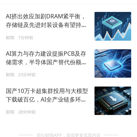
AI挤出效应加剧DRAM紧平衡，
存储链及先进封装设备有望持续
受益
财闻
7分钟前
AI算力与存力建设提振PCB及存
储需求，半导体国产替代份额有
望逐步提升
财闻
23分钟前
国产10万卡超集群投用与大模型
下载破百亿，AI全产业链多环节
实现快速突破
财闻
28分钟前
前往财闻APP，发现更多优质内容