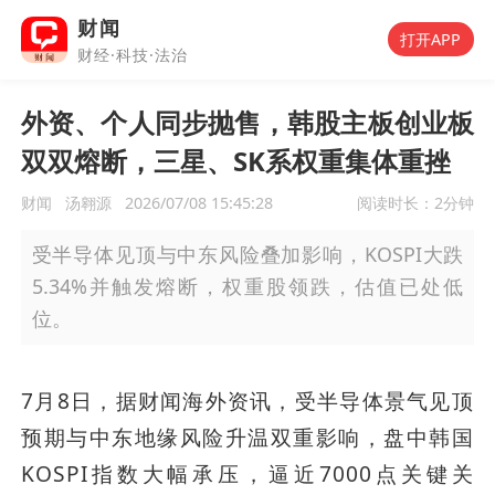
财闻
打开APP
财经·科技·法治
外资、个人同步抛售，韩股主板创业板
双双熔断，三星、SK系权重集体重挫
财闻
汤翱源
2026/07/08 15:45:28
阅读时长：
2分钟
受半导体见顶与中东风险叠加影响，KOSPI大跌
5.34%并触发熔断，权重股领跌，估值已处低
位。
7月8日，据财闻海外资讯，受半导体景气见顶
预期与中东地缘风险升温双重影响，盘中韩国
KOSPI指数大幅承压，逼近7000点关键关