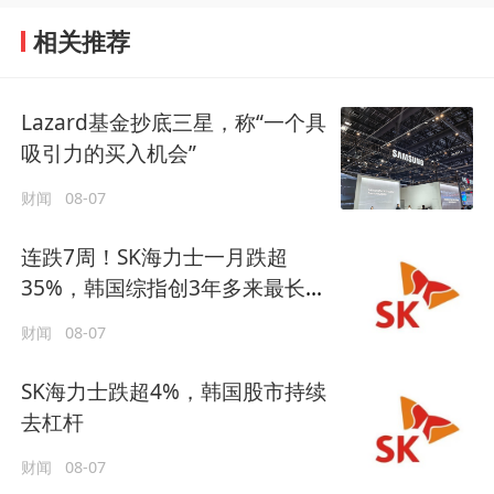
相关推荐
Lazard基金抄底三星，称“一个具
吸引力的买入机会”
财闻
08-07
连跌7周！SK海力士一月跌超
35%，韩国综指创3年多来最长连
跌纪录
财闻
08-07
SK海力士跌超4%，韩国股市持续
去杠杆
财闻
08-07