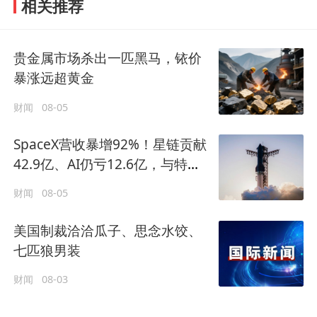
相关推荐
贵金属市场杀出一匹黑马，铱价
暴涨远超黄金
财闻
08-05
SpaceX营收暴增92%！星链贡献
42.9亿、AI仍亏12.6亿，与特斯
拉关联交易曝光
财闻
08-05
美国制裁洽洽瓜子、思念水饺、
七匹狼男装
财闻
08-03