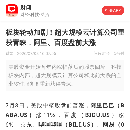
财闻
打开APP
财经·科技·法治
板块轮动加剧！超大规模云计算公司重
获青睐，阿里、百度盘前大涨
财闻
2026/07/08 16:07:56
阅读时长：
5分钟
美股资金开始向年内涨幅落后的股票回流。科技
板块内部，超大规模云计算公司和此前大跌的企
业软件服务商重新获得青睐。
7月8日，美股中概股盘前普涨，
阿里巴巴（B
ABA.US）
涨11%，
百度（BIDU.US）
涨
6%，京东、
哔哩哔哩（BILI.US）
、
网易（0