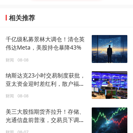
相关推荐
千亿级私募景林大调仓！清仓英
伟达Meta，美股持仓暴降43%
财闻
08-08
纳斯达克23小时交易制度获批，
亚太资金迎时差红利，散户福音
还是量化镰刀的狂欢？
财闻
08-08
美三大股指期货齐拉升！存储、
光通信盘前普涨，交易员下调美
联储年内加息押注
财闻
08-07