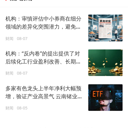
机构：审慎评估中小券商在细分
领域的差异化突围潜力，避免对
尾部标的过度下沉
财闻
08-07
机构：“反内卷”的提出提供了对
后续化工行业盈利改善、长期走
向更健康发展的预期
财闻
08-07
多家有色龙头上半年净利大幅预
增，验证产业高景气 云南锗业涨
停
财闻
08-05